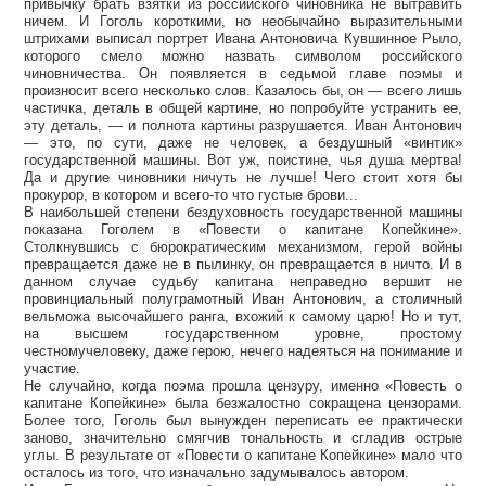
привычку брать взятки из российского чиновника не вытравить
ничем. И Гоголь короткими, но необычайно выразительными
штрихами выписал портрет Ивана Антоновича Кувшинное Рыло,
которого смело можно назвать символом российского
чиновничества. Он появляется в седьмой главе поэмы и
произносит всего несколько слов. Казалось бы, он — всего лишь
частичка, деталь в общей картине, но попробуйте устранить ее,
эту деталь, — и полнота картины разрушается. Иван Антонович
— это, по сути, даже не человек, а бездушный «винтик»
государственной машины. Вот уж, поистине, чья душа мертва!
Да и другие чиновники ничуть не лучше! Чего стоит хотя бы
прокурор, в котором и всего-то что густые брови...
В наибольшей степени бездуховность государственной машины
показана Гоголем в «Повести о капитане Копейкине».
Столкнувшись с бюрократическим механизмом, герой войны
превращается даже не в пылинку, он превращается в ничто. И в
данном случае судьбу капитана неправедно вершит не
провинциальный полуграмотный Иван Антонович, а столичный
вельможа высочайшего ранга, вхожий к самому царю! Но и тут,
на высшем государственном уровне, простому
честномучеловеку, даже герою, нечего надеяться на понимание и
участие.
Не случайно, когда поэма прошла цензуру, именно «Повесть о
капитане Копейкине» была безжалостно сокращена цензорами.
Более того, Гоголь был вынужден переписать ее практически
заново, значительно смягчив тональность и сгладив острые
углы. В результате от «Повести о капитане Копейкине» мало что
осталось из того, что изначально задумывалось автором.