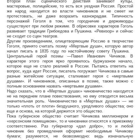
Второй план сценического действия занимают купцы,
мастеровые, полицейские, то есть вся уездная Россия. Простой
же народ находится во власти чиновников и не смеет ни
протестовать, ни даже возразить казнокрадам. Типичность
персонажей Гоголя в том, что городничие и держиморды
существуют при любом режиме. В обрисовке характеров Гоголь
развивает традиции Грибоедова и Пушкина. «Ревизор» и сейчас
не сходит со сцен театров.
Другим произведением, олицетворяющим Россию в творчестве
Гоголя, принято считать поэму «Мертвые души», которую автор
начал писать в 1835 году по настойчивому совету Пушкина.
Центральный герой поэмы —Павел Иванович Чичиков. В
характере этого героя ярко проявилось буржуазное начало,
которое еще не стало реалией в России. Пытаясь ответить на
вопрос, куда идет Россия, писатель погружает Чичикова в самые
разные житейские ситуации, сталкивает героя с «мертвыми
душами». И чиновников, описанных в поэме, также можно с
полным основанием назвать «мертвыми душами».
Надо сказать, что в «Мертвых душах» чиновничество находится
не на переднем плане повествования, но ему отводится весьма
значительная роль. Чиновничество в «Мертвых душах» — не
только «плоть от плоти» бездушного, уродливого общества; оно
еще и основа, на которой держится это общество.
Пока губернское общество считает Чичикова миллионером и
«херсонским помещиком», то и чиновники относятся к приезжему
соответственно. Раз губернатор «дал добро», то и любой
чиновник без промедления оформит необходимые Чичикову
бумаги; разумеется, не безвозмездно: ведь изначальную