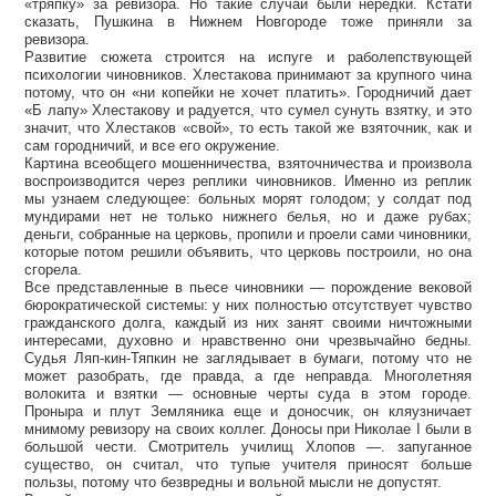
«тряпку» за ревизора. Но такие случаи были нередки. Кстати
сказать, Пушкина в Нижнем Новгороде тоже приняли за
ревизора.
Развитие сюжета строится на испуге и раболепствующей
психологии чиновников. Хлестакова принимают за крупного чина
потому, что он «ни копейки не хочет платить». Городничий дает
«Б лапу» Хлестакову и радуется, что сумел сунуть взятку, и это
значит, что Хлестаков «свой», то есть такой же взяточник, как и
сам городничий, и все его окружение.
Картина всеобщего мошенничества, взяточничества и произвола
воспроизводится через реплики чиновников. Именно из реплик
мы узнаем следующее: больных морят голодом; у солдат под
мундирами нет не только нижнего белья, но и даже рубах;
деньги, собранные на церковь, пропили и проели сами чиновники,
которые потом решили объявить, что церковь построили, но она
сгорела.
Все представленные в пьесе чиновники — порождение вековой
бюрократической системы: у них полностью отсутствует чувство
гражданского долга, каждый из них занят своими ничтожными
интересами, духовно и нравственно они чрезвычайно бедны.
Судья Ляп-кин-Тяпкин не заглядывает в бумаги, потому что не
может разобрать, где правда, а где неправда. Многолетняя
волокита и взятки — основные черты суда в этом городе.
Проныра и плут Земляника еще и доносчик, он кляузничает
мнимому ревизору на своих коллег. Доносы при Николае I были в
большой чести. Смотритель училищ Хлопов —. запуганное
существо, он считал, что тупые учителя приносят больше
пользы, потому что безвредны и вольной мысли не допустят.