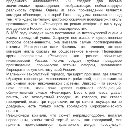
продажного чиновничества. Он создает два весьма
значительных произведения, отображающих неблаговидную
реальность страны. Одним из этих произведений является
комедия «Ревизор», в которой Гоголь задумал посмеяться над
тем, что «действительно достойно осмеяния всеобщего». Гоголь
признавался, что в «Ревизоре» он решил «собрать в одну кучу
все дурное в России, все несправедливости».
В 1836 году комедия была поставлена на петербургской сцене и
имела громадный успех. Затронув все живые и существенные
вопросы современности, она вызвала самые противоречивые
отклики. Реакционные слои боялись того влияния, которое
комедия могла оказать на общественное мнение. Передовые
круги восприняли «Ревизора» как грозное обвинение
николаевской России. Гоголь создал глубоко правдивое
произведение, проникнутое острым юмором, обличавшее
бюрократическую систему всей России.
Маленький захолустный городок, где царит произвол, где власти
образуют корпорацию мошенников и грабителей, воспринимается
как символ всей николаевской системы. Эпиграф «На зеркало,
неча пенять, коли рожа крива» выражает обобщающий,
обличительный смысл «Ревизора». Весь строй пьесы давал
понять, что захолустный городок, из которого, как сказал
городничий, «хоть три года скачи, ни до какого государства не
доедешь», есть только часть громадного бюрократического
целого.
Реакционеры кричали, что сюжет неправдоподобен, полагая
нереальным, чтобы такой тертый калач, как городничий, мог
принять промотавшегося трактирного денди, «сосульку»,