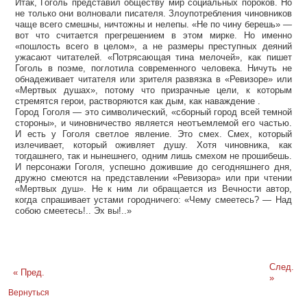
Итак, Гоголь представил обществу мир социальных пороков. Но
не только они волновали писателя. Злоупотребления чиновников
чаще всего смешны, ничтожны и нелепы. «Не по чину берешь» —
вот что считается прегрешением в этом мирке. Но именно
«пошлость всего в целом», а не размеры преступных деяний
ужасают читателей. «Потрясающая тина мелочей», как пишет
Гоголь в поэме, поглотила современного человека. Ничуть не
обнадеживает читателя или зрителя развязка в «Ревизоре» или
«Мертвых душах», потому что призрачные цели, к которым
стремятся герои, растворяются как дым, как наваждение .
Город Гоголя — это символический, «сборный город всей темной
стороны», и чиновничество является неотъемлемой его частью.
И есть у Гоголя светлое явление. Это смех. Смех, который
излечивает, который оживляет душу. Хотя чиновника, как
тогдашнего, так и нынешнего, одним лишь смехом не прошибешь.
И персонажи Гоголя, успешно дожившие до сегодняшнего дня,
дружно смеются на представлении «Ревизора» или при чтении
«Мертвых душ». Не к ним ли обращается из Вечности автор,
когда спрашивает устами городничего: «Чему смеетесь? — Над
собою смеетесь!.. Эх вы!..»
След.
« Пред.
»
Вернуться