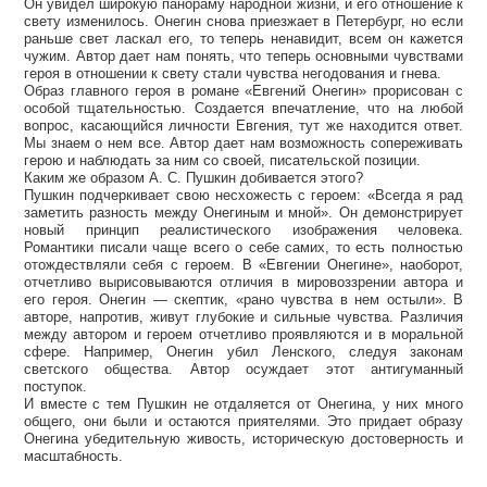
Он увидел широкую панораму народной жизни, и его отношение к
свету изменилось. Онегин снова приезжает в Петербург, но если
раньше свет ласкал его, то теперь ненавидит, всем он кажется
чужим. Автор дает нам понять, что теперь основными чувствами
героя в отношении к свету стали чувства негодования и гнева.
Образ главного героя в романе «Евгений Онегин» прорисован с
особой тщательностью. Создается впечатление, что на любой
вопрос, касающийся личности Евгения, тут же находится ответ.
Мы знаем о нем все. Автор дает нам возможность сопереживать
герою и наблюдать за ним со своей, писательской позиции.
Каким же образом А. С. Пушкин добивается этого?
Пушкин подчеркивает свою несхожесть с героем: «Всегда я рад
заметить разность между Онегиным и мной». Он демонстрирует
новый принцип реалистического изображения человека.
Романтики писали чаще всего о себе самих, то есть полностью
отождествляли себя с героем. В «Евгении Онегине», наоборот,
отчетливо вырисовываются отличия в мировоззрении автора и
его героя. Онегин — скептик, «рано чувства в нем остыли». В
авторе, напротив, живут глубокие и сильные чувства. Различия
между автором и героем отчетливо проявляются и в моральной
сфере. Например, Онегин убил Ленского, следуя законам
светского общества. Автор осуждает этот антигуманный
поступок.
И вместе с тем Пушкин не отдаляется от Онегина, у них много
общего, они были и остаются приятелями. Это придает образу
Онегина убедительную живость, историческую достоверность и
масштабность.