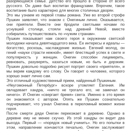
разоряющейся семье. Детство его прошло в стороне от всего
русского. Он даже был воспитан французами. Впрочем, такое
воспитание было характерно для многих столичных дворян.
Это мы узнаем из первой главы романа. Уже во второй строфе
Пушкин заявляет, что знаком с Онегиным лично. Оказывается,
они приятели. Вместе они бродили светлыми ночами по
уснувшей столице, стояли над древней Невой, вместе
собирались путешествовать по «чужим странам».
Пушкин показывает нам своего героя в окружении светской
молодежи начала девятнадцатого века. Ее интересы и идеалы —
богатство, роскошь, наслаждение жизнью. Евгений молод, он
гений «науки страсти нежной», имеет блестящий успех в свете и
популярность у женщин. Онегин способен лицемерить,
ревновать, разуверять, казаться новым, но быть и дерзким.
Пушкин довольно подробно рисует портрет своего «приятеля», и
мы верим каждому его слову. Он говорит о человеке, которого
хорошо знает лично сам.
Это отличный художественный прием, найденный Пушкиным.
«Неугомонный Петербург» вскоре утомляет Евгения. Им
овладевает хандра, «ничто не трогало его, не замечал он
ничего». И Онегин «свергает бремя» света. Именно в это время
он знакомится с автором. Опять же Пушкин сознательно
подчеркивает, что узнал Онегина в переломный момент жизни
героя.
После смерти дяди Онегин переезжает в деревню. Однако в
деревне ему не менее скучно. Из этой хандры он видит два
выхода. Первый — «порядок новый учинить». Но его попытки в
этом, направлении кончаются печально, Онегин заслуживает