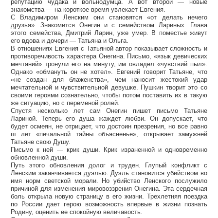
репутацию чудака и вольнодумца. А вот второй — новые
знакомства — на короткое время увлекает Евгения.
С Владимиром Ленским они становятся «от делать нечего
друзья». Знакомится Онегин и с семейством Лариных. Глава
этого семейства, Дмитрий Ларин, уже умер. В поместье живут
его вдова и дочери — Татьяна и Ольга.
В отношениях Евгения с Татьяной автор показывает сложность и
противоречивость характера Онегина. Письмо, «язык девических
мечтаний» тронули его на минуту, им овладел «чувствий пыл».
Однако «обмануть он не хотел». Евгений говорит Татьяне, что
«не создан для блаженства», чем наносит жестокий удар
мечтательной и чувствительной девушке. Пушкин творит это со
своими героями сознательно, чтобы потом поставить их в такую
же ситуацию, но с переменой ролей.
Спустя несколько лет сам Онегин пишет письмо Татьяне
Лариной. Теперь его душа жаждет любви. Он допускает, что
будет осмеян, не отрицает, что достоин презрения, но все равно
ш лет «печальной тайны объясненье», открывает замужней
Татьяне свою Душу.
Письмо к ней — крик души. Крик израненной и одновременно
обновленной души.
Путь этого обновления долог и труден. Глупый конфликт с
Ленским заканчивается дуэлью. Дуэль становится убийством во
имя норм светской морали. Но убийство Ленского послужило
причиной для изменения мировоззрения Онегина. Эта сердечная
боль открыла новую страницу в его жизни. Трехлетняя поездка
по России дает герою возможность впервые в жизни познать
Родину, оценить ее спокойную величавость.