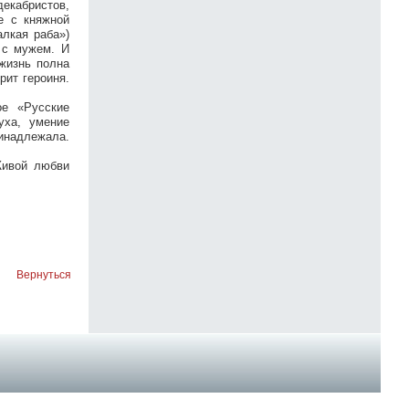
екабристов,
е с княжной
алкая раба»)
 с мужем. И
 жизнь полна
рит героиня.
ое «Русские
уха, умение
ринадлежала.
Живой любви
Вернуться