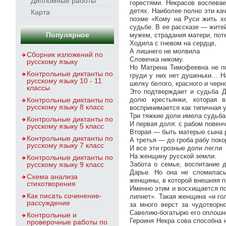
Дипломные работы
горестями. Некрасов воспевае
детях. Наиболее полно эти к
Карта
поэме «Кому на Руси жить х
судьбе. В ее рассказе — житей
Популярное
мужем, страдания матери, поте
Ходила с гневом на сердце,
А лишнего не молвила
Сборник изложений по
Словечка никому.
русскому языку
Но Матрена Тимофеевна не по
Контрольные диктанты по
груди у них нет душеньки... 
русскому языку 10 - 11
шелку белого, красного и черн
классы
Это подтверждает и судьба 
Контрольные диктанты по
долю крестьянки, которая 
русскому языку 8 класс
воспринимается как типичная 
Три тяжкие доли имела судьба
Контрольные диктанты по
И первая доля: с рабом повенч
русскому языку 5 класс
Вторая — быть матерью сына 
Контрольные диктанты по
А третья — до гроба рабу поко
русскому языку 7 класс
И все эти грозные доли легли
На женщину русской земли.
Контрольные диктанты по
русскому языку 9 класс
Забота о семье, воспитание 
Дарье. Но она не сломилась
Схема анализа
женщины, в которой внешняя п
стихотворения
Именно этим и восхищается поэ
Как писать сочинение-
липнет». Такая женщина «и го
рассуждение
за много верст за чудотвор
Савелию-богатырю его оплошно
Контрольные и
Героиня Некра сова способна 
проверочные работы по