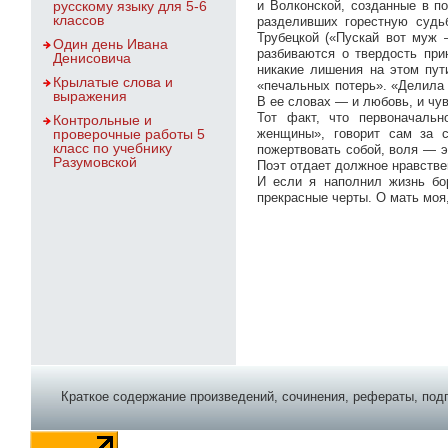
русскому языку для 5-6
и Волконской, созданные в п
классов
разделивших горестную судь
Трубецкой («Пускай вот муж —
Один день Ивана
разбиваются о твердость пр
Денисовича
никакие лишения на этом пут
Крылатые слова и
«печальных потерь». «Делила с
выражения
В ее словах — и любовь, и чув
Тот факт, что первоначаль
Контрольные и
проверочные работы 5
женщины», говорит сам за 
класс по учебнику
пожертвовать собой, воля — э
Разумовской
Поэт отдает должное нравстве
И если я наполнил жизнь бо
прекрасные черты. О мать моя
Краткое содержание произведений, сочинения, рефераты, подг