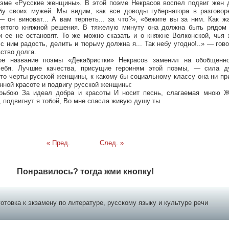
оэме «Русские женщины». В этой поэме Некрасов воспел подвиг жен д
бу своих мужей. Мы видим, как все доводы губернатора в разговор
 он виноват... А вам терпеть... за что?», «бежите вы за ним. Как ж
инятого княжной решения. В тяжелую минуту она должна быть рядом
и ее не остановят. То же можно сказать и о княжне Волконской, чья
 ним радость, делить и тюрьму должна я... Так небу угодно!..» — гово
ство долга.
ное название поэмы «Декабристки» Некрасов заменил на обобщенн
себя. Лучшие качества, присущие героиням этой поэмы, — сила д
то черты русской женщины, к какому бы социальному классу она ни п
нной красоте и подвигу русской женщины:
рьбою За идеал добра и красоты И носит песнь, слагаемая мною 
, подвигнут я тобой, Во мне спасла живую душу ты.
« Пред.
След. »
Понравилось? тогда жми кнопку!
отовка к экзамену по литературе, русскому языку и культуре речи