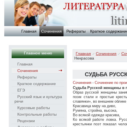
Главная
Сочинения
Рефераты
Краткое содержани
Главное меню
Главная
Сочинения
Со
Некрасова
Главная
Сочинения
СУДЬБА РУСС
Рефераты
Сочинения
-
Сочинение по про
Краткое содержание
Судьба Русской женщины в 
ЕГЭ
Образ русской женщины заним
Русский язык и культура
поэм стали и простые крест
речи
славянки», во внешнем облике
Красавица миру на диво,
Курсовые работы
Румяна, стройна, высока,
Контрольные работы
Во всякой одежде красива,
Ко всякой работе ловка. Рус
Рецензии
крестьянки поэт показал чело