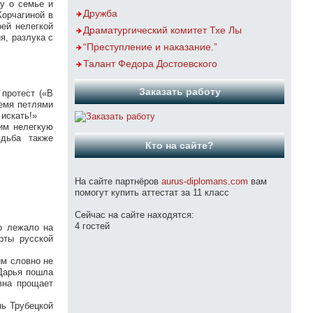
ту о семье и
Дружба
Корчагиной в
ей нелегкой
Драматургический комитет Тхе Лы
я, разлука с
“Преступление и наказание.”
Талант Федора Достоевского
Заказать работу
 протест («В
ремя петлями
 искать!»
им нелегкую
удьба также
Кто на сайте?
На сайте партнёров
aurus-diplomans.com
вам
помогут купить аттестат за 11 класс
Сейчас на сайте находятся:
4 гостей
о лежало на
рты русской
им словно не
 Дарья пошла
вна прощает
нь Трубецкой