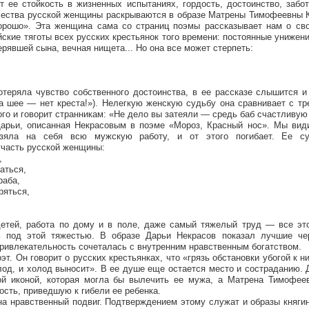
т ее стойкость в жизненных испытаниях, гордость, достоинство, забо
ачества русской женщины раскрываются в образе Матрены Тимофеевны 
орошо». Эта женщина сама со страниц поэмы рассказывает нам о сво
ские тяготы всех русских крестьянок того времени: постоянные унижени
рявшей сына, вечная нищета... Но она все может стерпеть:
теряла чувство собственного достоинства, в ее рассказе слышится и
На шее — нет креста!»). Нелегкую женскую судьбу она сравнивает с т
ого и говорит странникам: «Не дело вы затеяли — средь баб счастливую
Дарьи, описанная Некрасовым в поэме «Мороз, Красный нос». Мы вид
взяла на себя всю мужскую работу, и от этого погибает. Ее с
участь русской женщины:
,
аться,
раба,
ряться,
детей, работа по дому и в поле, даже самый тяжелый труд — все эт
 под этой тяжестью. В образе Дарьи Некрасов показал лучшие че
ривлекательность сочеталась с внутренним нравственным богатством.
т. Он говорит о русских крестьянках, что «грязь обстановки убогой к н
лод, и холод выносит». В ее душе еще остается место и состраданию.
ной иконой, которая могла бы вылечить ее мужа, а Матрена Тимофее
сть, приведшую к гибели ее ребенка.
на нравственный подвиг. Подтверждением этому служат и образы княги