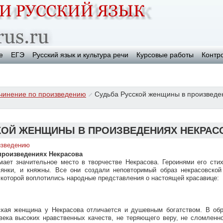
е
ЕГЭ
Русский язык и культура речи
Курсовые работы
Контр
чинение по произведению
Судьба Русской женщины в произведе
КОЙ ЖЕНЩИНЫ В ПРОИЗВЕДЕНИЯХ НЕКРАС
изведению
произведениях Некрасова
ает значительное место в творчестве Некрасова. Героинями его стих
ьянки, и княжны. Все они создали неповторимый образ некрасовской
 которой воплотились народные представления о настоящей красавице:
ская женщина у Некрасова отличается и душевным богатством. В обр
века высоких нравственных качеств, не теряющего веру, не сломленн