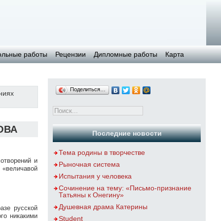
ольные работы
Рецензии
Дипломные работы
Карта
Поделиться…
ниях
ОВА
Последние новости
Тема родины в творчестве
отворений и
Рыночная система
 «величавой
Испытания у человека
Сочинение на тему: «Письмо-признание
Татьяны к Онегину»
Душевная драма Катерины
азе русской
ого никакими
Student