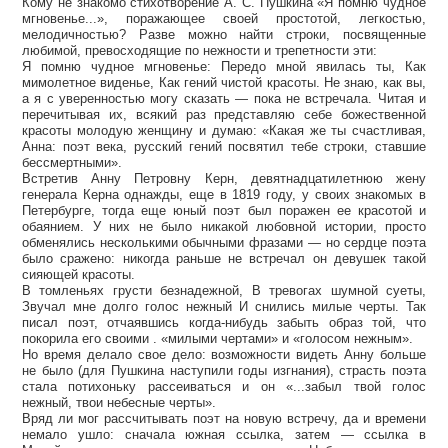
Кому не знакомо стихотворение А. С. Пушкина «Я помню чудное
мгновенье...», поражающее своей простотой, легкостью,
мелодичностью? Разве можно найти строки, посвященные
любимой, превосходящие по нежности и трепетности эти:
Я помню чудное мгновенье: Передо мной явилась ты, Как
мимолетное виденье, Как гений чистой красоты. Не знаю, как вы,
а я с уверенностью могу сказать — пока не встречала. Читая и
перечитывая их, всякий раз представляю себе божественной
красоты молодую женщину и думаю: «Какая же ты счастливая,
Анна: поэт века, русский гений посвятил тебе строки, ставшие
бессмертными».
Встретив Анну Петровну Керн, девятнадцатилетнюю жену
генерала Керна однажды, еще в 1819 году, у своих знакомых в
Петербурге, тогда еще юный поэт был поражен ее красотой и
обаянием. У них не было никакой любовной истории, просто
обменялись несколькими обычными фразами — но сердце поэта
было сражено: никогда раньше не встречал он девушек такой
сияющей красоты.
В томленьях грусти безнадежной, В тревогах шумной суеты,
Звучал мне долго голос нежный И снились милые черты. Так
писал поэт, отчаявшись когда-нибудь забыть образ той, что
покорила его своими . «милыми чертами» и «голосом нежным».
Но время делало свое дело: возможности видеть Анну больше
не было (для Пушкина наступили годы изгнания), страсть поэта
стала потихоньку рассеиваться и он «...забыл твой голос
нежный, твои небесные черты».
Вряд ли мог рассчитывать поэт на новую встречу, да и времени
немало ушло: сначала южная ссылка, затем — ссылка в