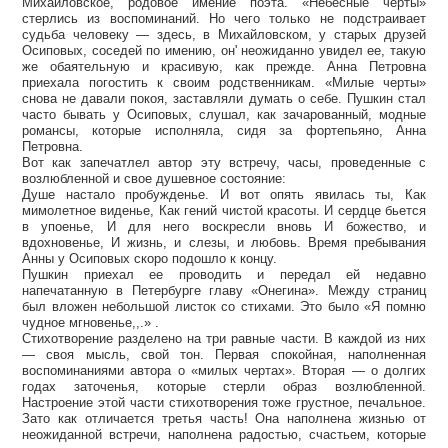
Михайловское, родовое имение поэта. «Небесные черты»
стерлись из воспоминаний. Но чего только не подстраивает
судьба человеку — здесь, в Михайловском, у старых друзей
Осиповых, соседей по имению, он' неожиданно увидел ее, такую
же обаятельную и красивую, как прежде. Анна Петровна
приехала погостить к своим родственникам. «Милые черты»
снова не давали покоя, заставляли думать о себе. Пушкин стал
часто бывать у Осиповых, слушал, как зачарованный, модные
романсы, которые исполняла, сидя за фортепьяно, Анна
Петровна.
Вот как запечатлел автор эту встречу, часы, проведенные с
возлюбленной и свое душевное состояние:
Душе настало пробужденье. И вот опять явилась ты, Как
мимолетное виденье, Как гений чистой красоты. И сердце бьется
в упоенье, И для него воскресли вновь И божество, и
вдохновенье, И жизнь, и слезы, и любовь. Время пребывания
Анны у Осиповых скоро подошло к концу.
Пушкин приехал ее проводить и передал ей недавно
напечатанную в Петербурге главу «Онегина». Между страниц
был вложен небольшой листок со стихами. Это было «Я помню
чудное мгновенье,,.» .
Стихотворение разделено на три равные части. В каждой из них
— своя мысль, свой тон. Первая спокойная, наполненная
воспоминаниями автора о «милых чертах». Вторая — о долгих
годах заточенья, которые стерли образ возлюбленной.
Настроение этой части стихотворения тоже грустное, печальное.
Зато как отличается третья часть! Она наполнена жизнью от
неожиданной встречи, наполнена радостью, счастьем, которые