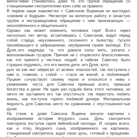
милостивее становились даже те, кто грубое обращение со
станционными смотрителями взял себе за правило.
В первое наше знакомство с Самсоном Выриным он выглядел
«свежим и бодрым». Несмотря на нелегкую работу и зачастую
грубое и несправедливое обращение с ним проезжающих —
неозлобленного и общительного.
Однако как может изменить человека горе! Всего через
несколько лет автор, встретившись с Самсоном, видит перед
собой старца, неухоженного, склонного к пьянству, тускло
прозябающего в заброшенном, неубранном своем жилище. Его
Дуня,-его надежда, та, что давала силы жить, уехала с
малознакомым гусаром. Причем не с отцовского благословения,
как это принято у честных людей, а тайком. Самсону было
страшно подумать, что его милое дитя, его Дуня, кото
рую он как мог оберегал от всяких опасностей, так поступила с
ним и, главное, с собой — стала не женой, а любовницей.
Пушкин сочувствует своему герою и относится к нему с
уважением: честь для Самсона превыше всего, превыше
богатства и денег. Не один раз судьба била этого человека, но
ничто не заставило его так опуститься, так перестать любить
жизнь, как поступок горячо любимой дочери. Материальная
бедность для Самсона ничто по сравнению с опустошенностью
души.
На стене в доме Самсона Вырина висели картинки с
изображением истории блудного сына. Дочь смотрителя
повторила поступок героя библейской легенды. И, скорее всего,
как и отец блудного сына, изображенного на картинках,
станционный смотритель ждал свою дочь, готовый к прощению.