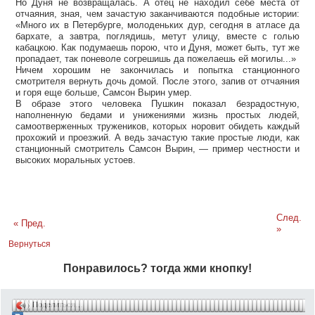
Но Дуня не возвращалась. А отец не находил себе места от
отчаяния, зная, чем зачастую заканчиваются подобные истории:
«Много их в Петербурге, молоденьких дур, сегодня в атласе да
бархате, а завтра, поглядишь, метут улицу, вместе с голью
кабацкою. Как подумаешь порою, что и Дуня, может быть, тут же
пропадает, так поневоле согрешишь да пожелаешь ей могилы...»
Ничем хорошим не закончилась и попытка станционного
смотрителя вернуть дочь домой. После этого, запив от отчаяния
и горя еще больше, Самсон Вырин умер.
В образе этого человека Пушкин показал безрадостную,
наполненную бедами и унижениями жизнь простых людей,
самоотверженных тружеников, которых норовит обидеть каждый
прохожий и проезжий. А ведь зачастую такие простые люди, как
станционный смотритель Самсон Вырин, — пример честности и
высоких моральных устоев.
След.
« Пред.
»
Вернуться
Понравилось? тогда жми кнопку!
Поделиться…