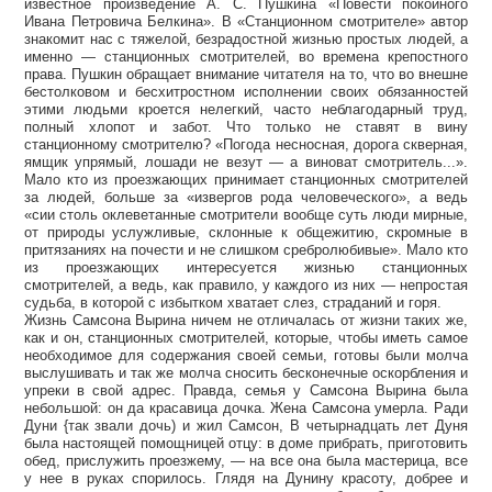
известное произведение А. С. Пушкина «Повести покойного
Ивана Петровича Белкина». В «Станционном смотрителе» автор
знакомит нас с тяжелой, безрадостной жизнью простых людей, а
именно — станционных смотрителей, во времена крепостного
права. Пушкин обращает внимание читателя на то, что во внешне
бестолковом и бесхитростном исполнении своих обязанностей
этими людьми кроется нелегкий, часто неблагодарный труд,
полный хлопот и забот. Что только не ставят в вину
станционному смотрителю? «Погода несносная, дорога скверная,
ямщик упрямый, лошади не везут — а виноват смотритель...».
Мало кто из проезжающих принимает станционных смотрителей
за людей, больше за «извергов рода человеческого», а ведь
«сии столь оклеветанные смотрители вообще суть люди мирные,
от природы услужливые, склонные к общежитию, скромные в
притязаниях на почести и не слишком сребролюбивые». Мало кто
из проезжающих интересуется жизнью станционных
смотрителей, а ведь, как правило, у каждого из них — непростая
судьба, в которой с избытком хватает слез, страданий и горя.
Жизнь Самсона Вырина ничем не отличалась от жизни таких же,
как и он, станционных смотрителей, которые, чтобы иметь самое
необходимое для содержания своей семьи, готовы были молча
выслушивать и так же молча сносить бесконечные оскорбления и
упреки в свой адрес. Правда, семья у Самсона Вырина была
небольшой: он да красавица дочка. Жена Самсона умерла. Ради
Дуни {так звали дочь) и жил Самсон, В четырнадцать лет Дуня
была настоящей помощницей отцу: в доме прибрать, приготовить
обед, прислужить проезжему, — на все она была мастерица, все
у нее в руках спорилось. Глядя на Дунину красоту, добрее и