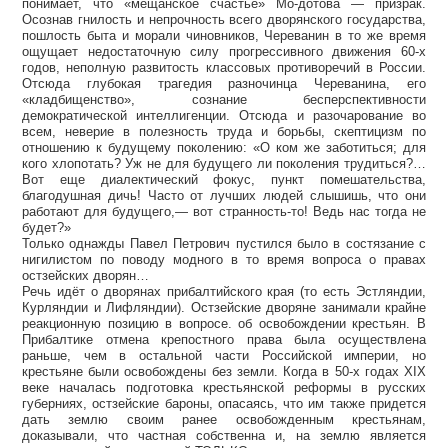
понимает, что «мещанское счастье» Мо-дотова — призрак.
Осознав гнилость и непрочность всего дворянского государства,
пошлость быта и морали чиновников, Череванин в то же время
ощущает недостаточную силу прогрессивного движения 60-х
годов, неполную развитость классовых противоречий в России.
Отсюда глубокая трагедия разночинца Череванина, его
«кладбищенство», сознание бесперспективности
демократической интеллигенции. Отсюда и разочарование во
всем, неверие в полезность труда и борьбы, скептицизм по
отношению к будущему поколению: «О ком же заботиться; для
кого хлопотать? Уж не для будущего ли поколения трудиться?…
Вот еще диалектический фокус, пункт помешательства,
благодушная дичь! Часто от лучших людей слышишь, что они
работают для будущего,— вот странность-то! Ведь нас тогда не
будет?»
Только однажды Павел Петрович пустился было в состязание с
нигилистом по поводу модного в то время вопроса о правах
остзейских дворян…
Речь идёт о дворянах прибалтийского края (то есть Эстляндии,
Курляндии и Лифляндии). Остзейские дворяне занимали крайне
реакционную позицию в вопросе. об освобождении крестьян. В
Прибалтике отмена крепостного права была осуществлена
раньше, чем в остальной части Российской империи, но
крестьяне были освобождены без земли. Когда в 50-х годах XIX
веке началась подготовка крестьянской реформы в русских
губерниях, остзейские бароны, опасаясь, что им также придется
дать землю своим ранее освобожденным крестьянам,
доказывали, что частная собственна и, на землю является