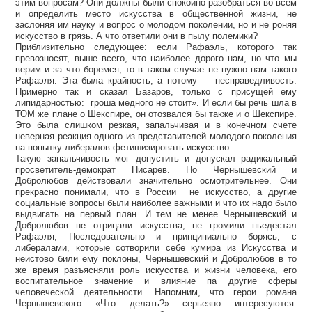
этим вопросам? Они должны были спокойно разобраться во всем
и определить место искусства в общественной жизни, не
заслоняя им науку и вопрос о молодом поколении, но и не роняя
искусство в грязь. А что ответили они в пылу полемики?
Приблизительно следующее: если Рафаэль, которого так
превозносят, выше всего, что наиболее дорого нам, но что мы
верим и за что боремся, то в таком случае не нужно нам такого
Рафаэля. Эта была крайность, а потому — несправедливость.
Примерно так и сказал Базаров, только с присущей ему
липидарностью: гроша медного не стоит». И если бы речь шла в
ТОМ же плане о Шекспире, он отозвался бы также и о Шекспире.
Это была слишком резкая, запальчивая и в конечном счете
неверная реакция одного из представителей молодого поколения
на попытку либералов фетишизировать искусство.
Такую запальчивость мог допустить и допускал радикальный
просветитель-демократ Писарев. Но Чернышевский и
Добролюбов действовали значительно осмотрительнее. Они
прекрасно понимали, что в России не искусство, а другие
социальные вопросы были наиболее важными и что их надо было
выдвигать на первый план. И тем не менее Чернышевский и
Добролюбов не отрицали искусства, не громили пьедестал
Рафаэля; Последовательно и принципиально борясь, с
либералами, которые сотворили себе кумира из Искусства и
неистово били ему поклоны, Чернышевский и Добролюбов в то
же время разъясняли роль искусства и жизни человека, его
воспитательное значение и влияние па другие сферы
человеческой деятельности. Напомним, что герои романа
Чернышевского «Что делать?» серьезно интересуются