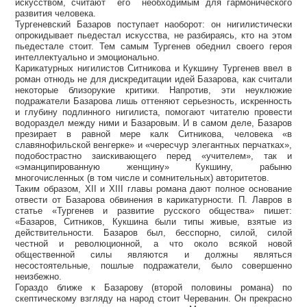
искусством, считают его необходимым для гармонического
развития человека.
Тургеневский Базаров поступает наоборот: он нигилистически
опрокидывает пьедестал искусства, не разбираясь, кто на этом
пьедестале стоит. Тем самым Тургенев обеднил своего героя
интеллектуально и эмоционально.
Карикатурных нигилистов Ситникова и Кукшину Тургенев ввел в
роман отнюдь не для дискредитации идей Базарова, как считали
некоторые близорукие критики. Напротив, эти неуклюжие
подражатели Базарова лишь оттеняют серьезность, искренность
и глубину подлинного нигилиста, помогают читателю провести
водораздел между ними и Базаровым. И в самом деле, Базаров
презирает в равной мере калк Ситникова, человека «в
славянофильской венгерке» и «чересчур элегантных перчатках»,
подобострастно заискивающего перед «учителем», так и
«эманципированную женщину» Кукшину, рабыню
многочисленных (в том числе и сомнительных) авторитетов.
Таким образом, XII и XIII главы романа дают полное основание
отвести от Базарова обвинения в карикатурности. П. Лавров в
статье «Тургенев и развитие русского общества» пишет:
«Базаров, Ситников, Кукшина были типы живые, взятые из
действительности. Базаров был, бесспорно, силой, силой
честной и революционной, а что около всякой новой
общественной силы являются и должны являться
несостоятельные, пошлые подражатели, было совершенно
неизбежно.
Гораздо ближе к Базарову (второй половины романа) по
скептическому взгляду на народ стоит Череванин. Он прекрасно