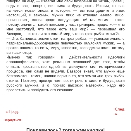
говорил он ему, — излагай мне свои воззрения на жизнь, братец:
ведь в вас, говорят, вся сила и будущность России, от вас
начнется новая эпоха в истории, — вы нам дадите и язык
настоящий, и законы». Мужик либо не отвечал ничего, либо,
произносил., слова вроде следующих: «А мы могим… тоже,
потому, значит… какой положен у нас, примерно, придел».— «Ты
мне растолкуй, что такое есть ваш мир? — перебивал его
Базаров, — и тот ли это самый мир, что на трех рыбах стоит?»
— Это, батюшка, земля стоит на трех рыбах, — успокоительно, с
патриархально-добродушною певучестью объяснял мужик, — а
против нашего, то есть, миру, известно, господская воля; потому
вы наши отцы.
Именно так говорили в действительности идеологи
славянофильства, хотя реальных оснований для того, чтобы
считать крестьянство одной из движущих сил исторического
процесса, они сами не видели. Базаров знает, что мужик еще
безграмотен, темен, наивно верит в то, что земля «на трех рыбах
стоит». Поэтому, прежде чем. вести речь о силе и будущности
русского мужика и о прочих высоких материях, надо его
просветить и пробудить его сознание.
След.
« Пред.
»
Вернуться
Понравилось? тогда жми кнопку!