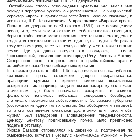
неотъемлемой привилегией ТОЛЬКО дворянства.
«Остзейский» способ освобождения крестьян бел земли был
осужден передовой русской общественностью. На хищнический
характер «прав» и привилегий остзейских баронов указывал, в
частности, II Г. Чернышевский. В прокламации «Барским кресты
Янам от их доброжелателей поклон» (1861) он с возмущением
писал, что, если земля останется собственностью помещика,
барин в любое время может прогнил, крестьянина с его надела, и
тогда для крестьянина останется один путь—.идти в батраки к
тому же помещику, то есть в вечную кабалу. «Есть такие поганые
земли, Где уж давно заведен этот порядок», — писал
Чернышевский, называя при этом города Ригу, Ревель и Мнтаву.
Совершенно ясно, что речь идет о прибалтийском крае и
остзейском способе «освобождении» крестьян.
В то время (то есть в 1858—1861 годы) всякая попытка публично
критиковать права остзейских дворян приравнивалась
правящими кругами к критике положений высочайших
рескриптов. Так, например, когда и том же номере журнала «Сын
отечества», где были напечатаны рескрипты, в разделе
фельетонов появилась небольшая, совершенно безобидная
статейка о поземельной собственности в Остзейских губерниях
(состоящая из одних голых фактов, без обобщений и выводов),
то этого совпадения оказалось достаточно для того, чтобы
журнал был заподозрен в злонамеренной тенденциозности.
Цензору Бекетову, подписавшему помер, было предписано
подать в отставку.
Иногда Базаров отправлялся на деревню и, подтрунивая по
обыкновению, вступал в беседу с каким-нибудь мужиком. «Ну,—