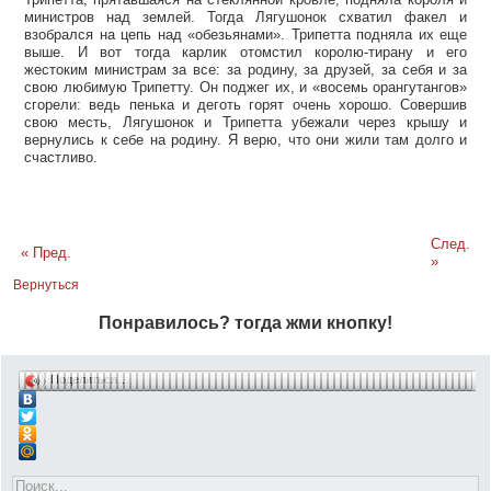
министров над землей. Тогда Лягушонок схватил факел и
взобрался на цепь над «обезьянами». Трипетта подняла их еще
выше. И вот тогда карлик отомстил королю-тирану и его
жестоким министрам за все: за родину, за друзей, за себя и за
свою любимую Трипетту. Он поджег их, и «восемь орангутангов»
сгорели: ведь пенька и деготь горят очень хорошо.
Совершив
свою месть, Лягушонок и Трипетта убежали через крышу и
вернулись к себе на родину. Я верю, что они жили там долго и
счастливо.
След.
« Пред.
»
Вернуться
Понравилось? тогда жми кнопку!
Поделиться…