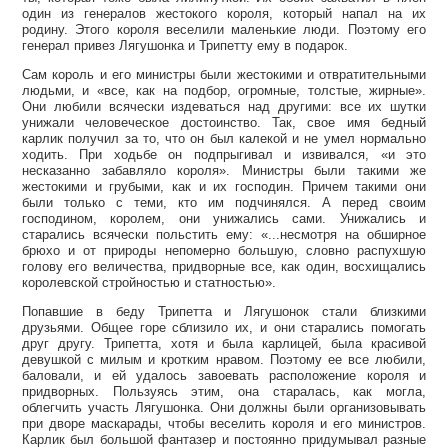
один из генералов жестокого короля, который напал на их
родину. Этого короля веселили маленькие люди. Поэтому его
генерал привез Лягушонка и Трипетту ему в подарок.
Сам король и его министры были жестокими и отвратительными
людьми, и «все, как на подбор, огромные, толстые, жирные».
Они любили всячески издеваться над другими: все их шутки
унижали человеческое достоинство. Так, свое имя бедный
карлик получил за то, что он был калекой и не умел нормально
ходить. При ходьбе он подпрыгивал и извивался, «и это
несказанно забавляло короля». Министры были такими же
жестокими и грубыми, как и их господин. Причем такими они
были только с теми, кто им подчинялся. А перед своим
господином, королем, они унижались сами. Унижались и
старались всячески польстить ему: «...несмотря на обширное
брюхо и от природы непомерно большую, словно распухшую
голову его величества, придворные все, как один, восхищались
королевской стройностью и статностью».
Попавшие в беду Трипетта и Лягушонок стали близкими
друзьями. Общее горе сблизило их, и они старались помогать
друг другу. Трипетта, хотя и была карлицей, была красивой
девушкой с милым и кротким нравом. Поэтому ее все любили,
баловали, и ей удалось завоевать расположение короля и
придворных. Пользуясь этим, она старалась, как могла,
облегчить участь Лягушонка. Они должны были организовывать
при дворе маскарады, чтобы веселить короля и его министров.
Карлик был большой фантазер и постоянно придумывал разные