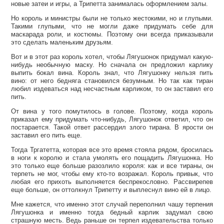
новые затеи и игры, а Трипетта занималась оформлением залы.
Но король и министры были не только жестокими, но и глупыми.
Такими глупыми, что не могли даже придумать себе для
маскарада роли, и костюмы. Поэтому они всегда приказывали
это сделать маленьким друзьям.
Вот и в этот раз король хотел, чтобы Лягушонок придумал какую-
нибудь необычную маску. Но сначала он предложил карлику
выпить бокал вина. Король знал, что Лягушонку нельзя пить
вино: от него бедняга становился безумным. Но так как тиран
любил издеваться над несчастным карликом, то он заставил его
пить.
От вина у того помутилось в голове. Поэтому, когда король
приказал ему придумать что-нибудь, Лягушонок ответил, что он
постарается. Такой ответ рассердил злого тирана. В ярости он
заставил его пить еще.
Тогда Тргатетта, которая все это время стояла рядом, бросилась
в ноги к королю и стала умолять его пощадить Лягушонка. Но
это только еще больше разозлило короля: как и все тираны, он
терпеть не мог, чтобы ему кто-то возражал. Король привык, что
любая его прихоть выполняется беспрекословно. Рассвирепев
еще больше, он оттолкнул Трипетту и выплеснул вино ей в лицо.
Мне кажется, что именно этот случай переполнил чашу терпения
Лягушонка и именно тогда бедный карлик задумал свою
страшную месть. Ведь раньше он терпел издевательства только