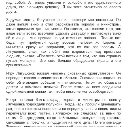
над собой. А теперь унизили и оскорбили его единственного
друга, его любимую девушку. Я бы тоже отомстила за своего
друга.
Задумав месть, Лягушонок решил притвориться покорным. Он
даже выпил вино и стал рассказывать королю и министрам,
какие придумал для них маски. Он сказал, что «после того, как
ваше величество изволили ударить девушку и выплеснуть вино
ей в лицо... мне пришла на ум отменная забава... Только вот
беда, тут требуется сразу восемь человек.,.». Король и
министры сразу же закричали, что их как раз восемь. А
Лягушонок, зная, как любят они издеваться над простыми
людьми, сказал: «Прелесть этой потехи в том, что она страшно
пугает женщин». Это еще больше обрадовало тирана и его
приближенных.
Игру Лягушонок назвал «восемь скованных орангутангов». Он
переодел короля и министров в обезьян. Сначала они надели на
себя облегающие рубашки и панталоны. Потом их обмазали
дегтем и обмотали пенькой. После этого их всех соединили
одной железной цепью так, чтобы никто не мог освободиться.
Когда начался бал-маскарад, король и министры по совету
Лягушонка подождали полуночи. Когда часы пробили двенадцать
раз, они с грохотом выскочили на середину залы и своим видом
перепугали всех гостей. Лягушонок же следовал за ними по
пятам. Он дождался, когда «обезьяны» окажутся под крюком,
свисавшим с потолка, и подцепил на него цепь. По его команде
Трипетта, прятавшаяся на стеклянной кровле, подняла короля и