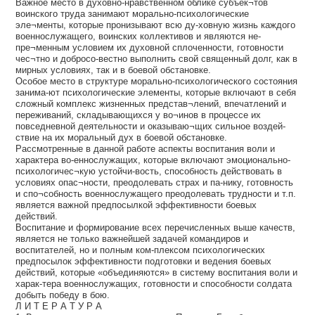
Важное место в духовно-нравственном облике субъек¬тов
воинского труда занимают морально-психологические
эле¬менты, которые пронизывают всю ду-ховную жизнь каждого
военнослужащего, воинских коллективов и являются не-
пре¬менным условием их духовной сплоченности, готовности
чес¬тно и добросо-вестно выполнить свой священный долг, как в
мирных условиях, так и в боевой обстановке.
Особое место в структуре морально-психологического состояния
занима-ют психологические элементы, которые включают в себя
сложный комплекс жизненных представ¬лений, впечатлений и
переживаний, складывающихся у во¬инов в процессе их
повседневной деятельности и оказываю¬щих сильное воздей-
ствие на их моральный дух в боевой обстановке.
Рассмотренные в данной работе аспекты воспитания воли и
характера во-еннослужащих, которые включают эмоционально-
психологичес¬кую устойчи-вость, способность действовать в
условиях опас¬ности, преодолевать страх и па-нику, готовность
и спо¬собность военнослужащего преодолевать трудности и т.п.
является важной предпосылкой эффективности боевых
действий.
Воспитание и формирование всех перечисленных выше качеств,
является не только важнейшей задачей командиров и
воспитателей, но и полным ком-плексом психологических
предпосылок эффективности подготовки и ведения боевых
действий, которые «объединяются» в систему воспитания воли и
харак-тера военнослужащих, готовности и способности солдата
добыть победу в бою.
Л И Т Е Р А Т У Р А