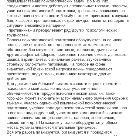
преимущественно психологических задач. Во мно¬гих
соединениях и частях действуют специальные городки, поло-сы,
участки психологической подготовки, тренажеры, занимаясь на
которых воины учатся вести борьбу с огнем, привыкают к звукам
боя, к высоте, пре- одолевают страх во¬ды, темноты, попадают в
ситуации внезапного нападения
«противника» и преодолевают ряд других психологических
трудностей.
Полосы психологической подготовки оборудуются на ос¬нове
полосы пре-пятствий, но с дополнением их элементами
обстановки боя (звуковые, световые, тепловые, дымовые и
другие эффекты). Широко применяют горючие смеси, ды-мовые
шашки, взрыв-пакеты, сигнальные ракеты, звукоза¬пись,
стрельбу холо-стыми патронами. На полосе на фоне
значительной физической нагрузки воины преодолевают
препятствия, ведут огонь, выполняют некоторые другие
дей¬ствия.
Для достижения большей систематичности и целостно¬сти в
психологиче-ской закалке полосы, участки и поля
объ¬единяются в городки психологической закалки. Такой
горо¬док может включать участок начального обучения борьбе с
танками, участок одиночной комплексной психологической
подготовки, учебное поле для психологической закалки вои¬нов
в составе подразделений, участок пси-хологической за¬калки
воинов-специалистов (разведчиков, саперов, зенитчи¬ков,
связистов и др.). На каждом участке оборудуются учебные
места, устанавлива-ются отдельные тренажеры.
Вся эта работа планируется, организуется и проводится