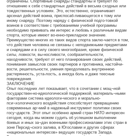
ограничены. Спортивные снаряды стандартны и требуют по
отношению к себе стандартных действий в весьма сходных или
тождественных условиях. Это, естественно, ограничивает
арсенал действий воина, приспосаб-ливающегося к тому или
иному снаряду. Поэтому наряду с физической подго-товкой
воинов в соответствии с требованиями учебной программы
необходимо прививать им интерес и любовь к различным видам
спорта, которые имеют во-енно-прикладное значение.
Преимущество многих из таких видов спорта заклю-чается в том,
что действия человека не связаны с неподвижными предметами
и снарядами и в силу своего многообразия, кроме физической
силы, ловкости, вы-носливости, сообразительности,
находчивости, требуют от него планирования своих действий,
понимания замыслов своих партнеров и противника, настойчи-
вости, решительности, умения преодолевать внутреннюю
растерянность, уста-лость, а иногда боль и даже теесные
повреждения.
ЗАКЛЮЧЕНИЕ
Опыт последних лет показывает, что в сочетании с мощ¬ной
государствен-но-идеологической поддержкой, материаль¬ными
факторами система идеологи-ческого и морально-
пси¬хологического воздействия способствует превращению
современных ар¬мий в надежный инструмент политики своих
госу¬дарств. Этот опыт особенно армий стран НАТО интересен
сегодня, когда мы можем судить об успешном выполнении
боевых и иных за¬дач военными профессионалами этих стран в
зоне Персид¬ского залива, в Югославии и других сферах
«национальных интересов» ведущих государств Запада.