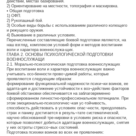
действий, местах базирования.
2) Ориентирование на местности, топография и маскировка.
• Общая подготовка
1) ОФП.
2) Рукопашный бой.
3) Особые виды борьбы с использованием различного колющего
и режущего оружия.
4) Выживание в различных условиях.
Перечисленные составляющие боевой подготовки являются, на
наш взгляд, комплексом условий форм и методов воспитании
воли и характера военнослужа-щих.
ГЛАВА 2. ОСНОВЫ ПСИХОЛОГИЧЕСКОЙ ПОДГОТОВКИ
ВОЕННОСЛУЖАЩИ
2.1. Морально-психологическая подготовка военнослужащих
При воспитании воли и характера военнослужащих важно
учитывать осо-бенности прово¬димой работы, которые
проявляются следующим образом:
формирование функциональной надежности психи¬ки воинов, ее
адапта-ция и достижение устойчивости к воз¬действию факторов
боевой обстановки обеспечивается на заблаговременно
сформированном личностно-профессиональном потенциале. При
этом эмоционально-психологичес¬кая ус-тойчивость,
способность действовать в условиях опас¬ности, преодолевать
страх и панику достигается в резуль¬тате систематической,
научно обоснованной тре-нировки в условиях риска и опасности,
которые позволяют добиться адаптации военнослужащих, снятия
у них остроты стрессо¬вых состояний.
Подготовка психики воинов во всех ее проявлениях: