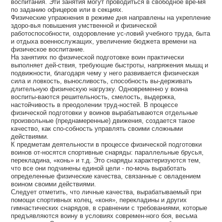
воспитания. Эти занятия могут проводиться в свободное вре-мя
по заданию офицеров или в секциях.
Физические упражнения в режиме дня направлены на укрепление
здоро-вья повышения умственной и физической
работоспособности, оздоровление ус-ловий учебного труда, быта
и отдыха военнослужащих, увеличение бюджета времени на
физическое воспитание.
На занятиях по физической подготовке воин практически
выполняет дей-ствия, требующие быстроты, напряжения мышц и
подвижности, благодаря чему у него развивается физическая
сила и ловкость, выносливость, способность вы-держивать
длительную физическую нагрузку. Одновременно у воина
воспиты-ваются решительность, смелость, выдержка,
настойчивость в преодолении труд-ностей. В процессе
физической подготовки у воинов вырабатываются отдельные
произвольные (преднамеренные) движения, создается такое
качество, как спо-собность управлять своими сложными
действиями.
К предметам деятельности в процессе физической подготовки
воинов от-носятся спортивные снаряды: параллельные брусья,
перекладина, «конь» и т.д. Это снаряды характеризуются тем,
что все они подчинены единой цели - по-мочь выработать
определенные физические качества, связанные с овладением
воином своими действиями.
Следует отметить, что личные качества, вырабатываемый при
помощи спортивных колец, «коня», перекладины и других
гимнастических снарядов, в сравнении с требованиями, которые
предъявляются воину в условиях современ-ного боя, весьма