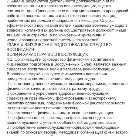
7. Анализ результатов деятельности должностных лиц по
воспитанию во-ли и характера военнослужащих, оценка
состояния дел. Своевременное инфор-ми¬рование о проводимой
работе по воспитанию воли и характера военнослу-жащих,
проблемным вопро¬сам и вопросам оптимизации. Оценка
эффективности воспитания воли и характера военнослужащих в
воинских коллективах должна осуществляться должност¬ными
лицами не абстрактно, а по конкретным крите-риям с
использованием целостной системы показателей.
ГЛАВА 4. ФИЗИЧЕСКАЯ ПОДГОТОВКА КАК СРЕДСТВО
ВОСПИТАНИЯ
ВОЛИ И ХАРАКТЕРА ВОЕННОСЛУЖАЩИХ
4.1. Организация и руководство физическим воспитанием
Физическая подготовка в Вооруженных Силах является важным
средством воспитания воли и характера военнослужащих.
В процессе службы по курсу физического воспитания
предусматривается решение следующих задач:
 воспитание у военнослужащих высоких моральных, волевых и
физиче-ских качеств, готовности к ратному труду;
 сохранение и укрепление здоровья военнослужащих,
содействие правиль-ному формированию и всестороннему
развитию организма, поддержание высо-кой работоспособности
на протяжении всего периода службы;
 всесторонняя физическая подготовка военнослужащих;
 профессионально - прикладная физическая подготовка
военнослужащих с учётом особенностей их деятельности;
 приобретение военнослужащими-офицерами необходимых
знаний по ос-новам теории, методики и организации физического