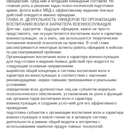
офицерским, сред-ним и младшим командным составом. Но
главная роль в решении задач психо-логической подготовки
армии, флота войск МВД к эффективному ведению бое-вых
действий отводится именно офицерам.
ГЛАВА III. ДЕЯТЕЛЬНОСТЬ ОФИЦЕРОВ ПО ОРГАНИЗАЦИИ
ВОСПИТАНИЯ ВОЛИ И ХАРАКТЕРА ВОЕННОСЛУЖАЩИХ
Для нас, курсантов - будущих офицеров, важно не просто
представлять, как осуществляется воспитание воли и характера
военнослужащих, но и знать, как используются теоретические
положения военной психологии на практике. В этой главе
рассматриваются некоторые аспекты работы офицеров в войсках
по рассматриваемой проблеме.
Организационно воспитание воли и характера военнослужащих
для под-готовки и ведения боевых действий про¬водится по
следующим основным направлениям:
выработка общей концепции и системы воспитания воли и
характера во-еннослужащих в соответствии с научными
рекомендациями, норма¬тивными требованиями и реальными
условиями;
определение всех должностных лиц как субъектов морально-
психологического обеспечения, установление их роли и функций
как организа-торов воспитания воли и характера
военнослужащих и создание усло¬вий для его эффективного
проведения;
подготовка субъектов к организации воспитания воли и характера
военно-служащих и вовле¬чение их в активную систему
деятельности в рамках общей модели и алгоритма с
использованием наиболее продук¬тивных технологий;