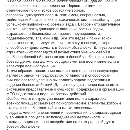
В целом боевая обстановка может определить два ос¬новных
психических состояния человека. Первое - актив¬ное
стеническое психическое состояние воинов,
сопровож¬дающееся боевым подъемом, собранностью,
мобилизацией физических и психических сил, способствующее
успешному выполнению бое-вых задач. Второе - отрицательное
состоя¬ние, затрудняющее выполнение боевых задач,
выражается в беспокойстве, тревоге, неуверенности,
подавленности, апа¬тии и пр. Все это ведет к психической
напряженности, пе¬реутомлению, страху и панике, потере
способности действо¬вать в боевой обстановке. Для устранения
отрицательных последствий воздействия учебно-боевой и
особенно боевой об-становки как в боевой учебе, так и в ходе
боевых дей¬ствий должно осуществ-ляться воспитание воли и
характера военнослужащих.
Таким образом, воспитание воли и характера военнослужащих
является одной из предпосылок готовности и способности
личного состава успешно вы-полнять задачи подготовки и
ведения боевых действий. Для его осуществления важно иметь
системное представление о сущности, содержании и организации
МПО подготовки и ведения боевых действий.
Особое место в структуре воспитания воли и характера
военнослужащих занимают психологические элементы, которые
включают в себя сложный ком-плекс жизненных
представ¬лений, впечатлений и переживаний, складывающихся
у во¬инов в процессе их повседневной деятельности и
оказываю¬щих сильное воздействие на их моральный дух в
боевой обстановке.