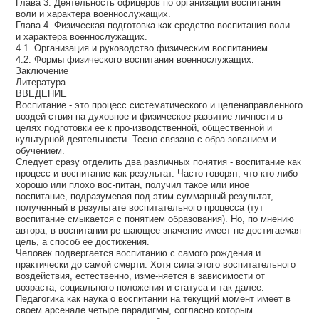
Глава 3. Деятельность офицеров по организации воспитания
воли и характера военнослужащих.
Глава 4. Физическая подготовка как средство воспитания воли
и характера военнослужащих.
4.1. Организация и руководство физическим воспитанием.
4.2. Формы физического воспитания военнослужащих.
Заключение
Литература
ВВЕДЕНИЕ
Воспитание - это процесс систематического и целенаправленного
воздей-ствия на духовное и физическое развитие личности в
целях подготовки ее к про-изводственной, общественной и
культурной деятельности. Тесно связано с обра-зованием и
обучением.
Следует сразу отделить два различных понятия - воспитание как
процесс и воспитание как результат. Часто говорят, что кто-либо
хорошо или плохо вос-питан, получил такое или иное
воспитание, подразумевая под этим суммарный результат,
полученный в результате воспитательного процесса (тут
воспитание смыкается с понятием образования). Но, по мнению
автора, в воспитании ре-шающее значение имеет не достигаемая
цель, а способ ее достижения.
Человек подвергается воспитанию с самого рождения и
практически до самой смерти. Хотя сила этого воспитательного
воздействия, естественно, изме-няется в зависимости от
возраста, социального положения и статуса и так далее.
Педагогика как наука о воспитании на текущий момент имеет в
своем арсенале четыре парадигмы, согласно которым