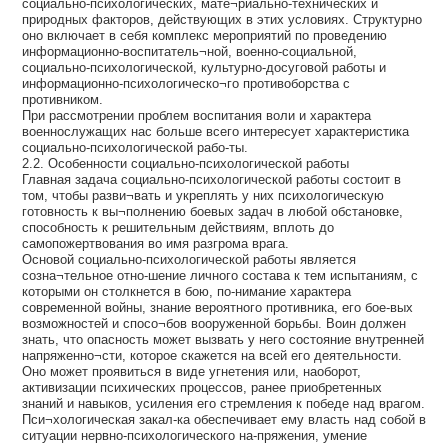
социально-психологических, мате¬риально-технических и
природных факторов, действующих в этих условиях. Структурно
оно включает в себя комплекс мероприятий по проведению
информационно-воспитатель¬ной, военно-социальной,
социально-психологической, культурно-досуговой работы и
информационно-психологическо¬го противоборства с
противником.
При рассмотрении проблем воспитания воли и характера
военнослужащих нас больше всего интересует характеристика
социально-психологической рабо-ты.
2.2. Особенности социально-психологической работы
Главная задача социально-психологической работы состоит в
том, чтобы разви¬вать и укреплять у них психологическую
готовность к вы¬полнению боевых задач в любой обстановке,
способность к решительным действиям, вплоть до
самопожертвования во имя разгрома врага.
Основой социально-психологической работы является
созна¬тельное отно-шение личного состава к тем испытаниям, с
которыми он столкнется в бою, по-нимание характера
современной войны, знание вероятного противника, его бое-вых
возможностей и спосо¬бов вооруженной борьбы. Воин должен
знать, что опасность может вызвать у него состояние внутренней
напряженно¬сти, которое скажется на всей его деятельности.
Оно может проявиться в виде угнетения или, наоборот,
активизации психических процессов, ранее приобретенных
знаний и навыков, усиления его стремления к победе над врагом.
Пси¬хологическая закал-ка обеспечивает ему власть над собой в
ситуации нервно-психологического на-пряжения, умение