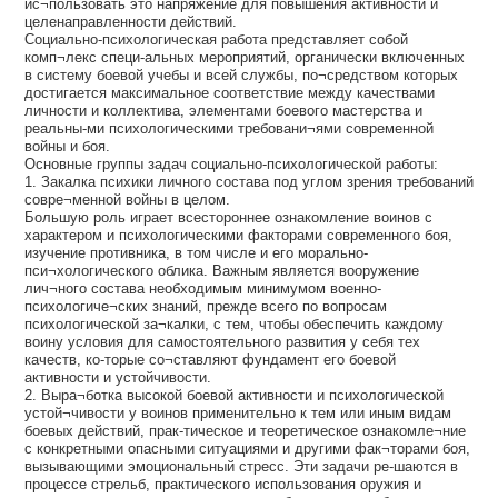
ис¬пользовать это напряжение для повышения активности и
целенаправленности действий.
Социально-психологическая работа представляет собой
комп¬лекс специ-альных мероприятий, органически включенных
в систему боевой учебы и всей службы, по¬средством которых
достигается максимальное соответствие между качествами
личности и коллектива, элементами боевого мастерства и
реальны-ми психологическими требовани¬ями современной
войны и боя.
Основные группы задач социально-психологической работы:
1. Закалка психики личного состава под углом зрения требований
совре¬менной войны в целом.
Большую роль играет всестороннее ознакомление воинов с
характером и психологическими факторами современного боя,
изучение противника, в том числе и его морально-
пси¬хологического облика. Важным является вооружение
лич¬ного состава необходимым минимумом военно-
психологиче¬ских знаний, прежде всего по вопросам
психологической за¬калки, с тем, чтобы обеспечить каждому
воину условия для самостоятельного развития у себя тех
качеств, ко-торые со¬ставляют фундамент его боевой
активности и устойчивости.
2. Выра¬ботка высокой боевой активности и психологической
устой¬чивости у воинов применительно к тем или иным видам
боевых действий, прак-тическое и теоретическое ознакомле¬ние
с конкретными опасными ситуациями и другими фак¬торами боя,
вызывающими эмоциональный стресс. Эти задачи ре-шаются в
процессе стрельб, практического использования оружия и