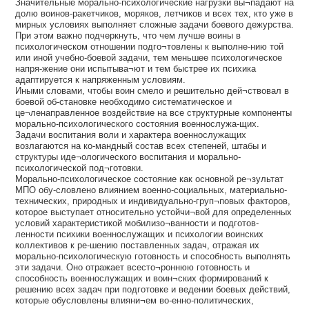
Значительные морально-психологические нагрузки вы¬падают на
долю воинов-ракетчиков, моряков, летчиков и всех тех, кто уже в
мирных условиях выполняет сложные задачи боевого дежурства.
При этом важно подчеркнуть, что чем лучше воины в
психологическом отношении подго¬товлены к выполне-нию той
или иной учебно-боевой задачи, тем меньшее психологическое
напря-жение они испытыва¬ют и тем быстрее их психика
адаптируется к напряженным условиям.
Иными словами, чтобы воин смело и решительно дей¬ствовал в
боевой об-становке необходимо систематическое и
це¬ленаправленное воздействие на все структурные компоненты
морально-психологического состояния военнослужа-щих.
Задачи воспитания воли и характера военнослужащих
возлагаются на ко-мандный состав всех степеней, штабы и
структуры иде¬ологического воспитания и морально-
психологической под¬готовки.
Морально-психологическое состояние как основной ре¬зультат
МПО обу-словлено влиянием военно-социальных, материально-
технических, природных и индивидуально-груп¬повых факторов,
которое выступает относительно устойчи¬вой для определенных
условий характеристикой мобилизо¬ванности и подготов-
ленности психики военнослужащих и психологии воинских
коллективов к ре-шению поставленных задач, отражая их
морально-психологическую готовность и способность выполнять
эти задачи. Оно отражает всесто¬роннюю готовность и
способность военнослужащих и воин¬ских формирований к
решению всех задач при подготовке и ведении боевых действий,
которые обусловлены влияни¬ем во-енно-политических,