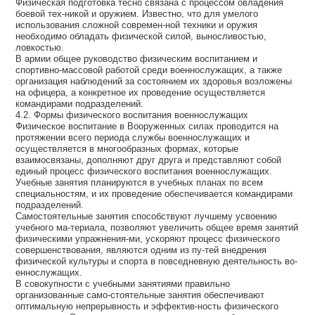
Физическая подготовка тесно связана с процессом овладения
боевой тех-никой и оружием. Известно, что для умелого
использования сложной современ-ной техники и оружия
необходимо обладать физической силой, выносливостью,
ловкостью.
В армии общее руководство физическим воспитанием и
спортивно-массовой работой среди военнослужащих, а также
организация наблюдений за состоянием их здоровья возложены
на офицера, а конкретное их проведение осуществляется
командирами подразделений.
4.2. Формы физического воспитания военнослужащих
Физическое воспитание в Вооруженных силах проводится на
протяжении всего периода службы военнослужащих и
осуществляется в многообразных формах, которые
взаимосвязаны, дополняют друг друга и представляют собой
единый процесс физического воспитания военнослужащих.
Учебные занятия планируются в учебных планах по всем
специальностям, и их проведение обеспечивается командирами
подразделений.
Самостоятельные занятия способствуют лучшему усвоению
учебного ма-териала, позволяют увеличить общее время занятий
физическими упражнения-ми, ускоряют процесс физического
совершенствования, являются одним из пу-тей внедрения
физической культуры и спорта в повседневную деятельность во-
еннослужащих.
В совокупности с учебными занятиями правильно
организованные само-стоятельные занятия обеспечивают
оптимальную непрерывность и эффектив-ность физического