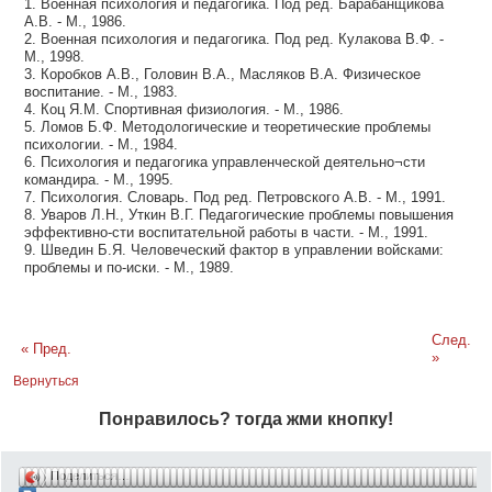
1. Военная психология и педагогика. Под ред. Барабанщикова
А.В. - М., 1986.
2. Военная психология и педагогика. Под ред. Кулакова В.Ф. -
М., 1998.
3. Коробков А.В., Головин В.А., Масляков В.А. Физическое
воспитание. - М., 1983.
4. Коц Я.М. Спортивная физиология. - М., 1986.
5. Ломов Б.Ф. Методологические и теоретические проблемы
психологии. - М., 1984.
6. Психология и педагогика управленческой деятельно¬сти
командира. - М., 1995.
7. Психология. Словарь. Под ред. Петровского А.В. - М., 1991.
8. Уваров Л.Н., Уткин В.Г. Педагогические проблемы повышения
эффективно-сти воспитательной работы в части. - М., 1991.
9. Шведин Б.Я. Человеческий фактор в управлении войсками:
проблемы и по-иски. - М., 1989.
След.
« Пред.
»
Вернуться
Понравилось? тогда жми кнопку!
Поделиться…