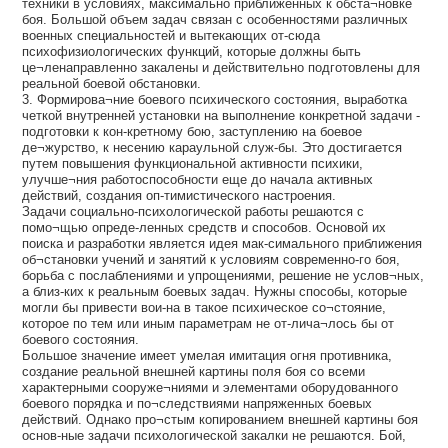
техники в условиях, максимально приближенных к обста¬новке
боя. Большой объем задач связан с особенностями различных
военных специальностей и вытекающих от-сюда
психофизиологических функций, которые должны быть
це¬ленаправленно закалены и действительно подготовлены для
реальной боевой обстановки.
3. Формирова¬ние боевого психического состояния, выработка
четкой внутренней установки на выполнение конкретной задачи -
подготовки к кон-кретному бою, заступлению на боевое
де¬журство, к несению караульной служ-бы. Это достигается
путем повышения функциональной активности психики,
улучше¬ния работоспособности еще до начала активных
действий, создания оп-тимистического настроения.
Задачи социально-психологической работы решаются с
помо¬щью опреде-ленных средств и способов. Основой их
поиска и разработки является идея мак-симального приближения
об¬становки учений и занятий к условиям современно-го боя,
борьба с послаблениями и упрощениями, решение не услов¬ных,
а близ-ких к реальным боевых задач. Нужны способы, которые
могли бы привести вои-на в такое психическое со¬стояние,
которое по тем или иным параметрам не от-лича¬лось бы от
боевого состояния.
Большое значение имеет умелая имитация огня противника,
создание реальной внешней картины поля боя со всеми
характерными сооруже¬ниями и элементами оборудованного
боевого порядка и по¬следствиями напряженных боевых
действий. Однако про¬стым копированием внешней картины боя
основ-ные задачи психологической закалки не решаются. Бой,