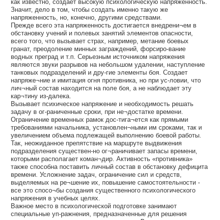
как известно, создает высокую психологическую напряженность.
Значит, дело в том, чтобы создать именно такую же
напряженность, но, конечно, другими средствами.
Прежде всего эта напряженность достигается внедрени¬ем в
обстановку учений и полевых занятий элементов опасности,
всего того, что вызывает страх, например, метание боевых
гранат, преодоление минных заграждений, форсиро-вание
водных преград и т.п. Серьезным источником напряжения
являются звуки разрывов на небольшом удалении, наступление
танковых подразделений и дру-гие элементы боя. Создает
напряже¬ние и имитация огня противника, но при ус-ловии, что
лич¬ный состав находится на поле боя, а не наблюдает эту
кар¬тину из-далека.
Вызывает психическое напряжение и необходимость решать
задачу в ог-раниченные сроки, при не¬достатке времени.
Ограничение временных рамок дос-тига¬ется как прямыми
требованиями начальника, установлен¬ными им сроками, так и
увеличением объема подлежащей выполнению боевой работы.
Так, неожиданное препятствие на маршруте выдвижения
подразделения существен-но ог¬раничивает запасы времени,
которыми располагает коман¬дир. Активность «противника»
также способна поставить личный состав в обстановку дефицита
времени. Усложнение задач, ограничение сил и средств,
выделяемых на ре¬шение их, повышение самостоятельности -
все это спосо¬бы создания существенного психологического
напряжения в учебных целях.
Важное место в психологической подготовке занимают
специальные уп-ражнения, предназначенные для решения