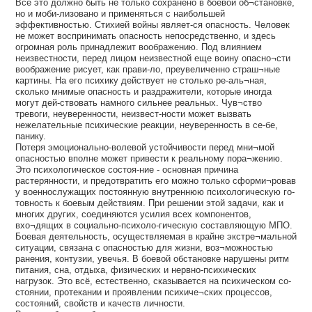
Все это должно быть не только сохранено в боевой об¬становке,
но и моби-лизовано и применяться с наибольшей
эффективностью. Стихией войны являет-ся опасность. Человек
не может воспринимать опасность непосредственно, и здесь
огромная роль принадлежит воображению. Под влиянием
неизвестности, перед лицом неизвестной еще воину опасно¬сти
воображение рисует, как прави-ло, преувеличенно страш¬ные
картины. На его психику действует не столько ре-аль¬ная,
сколько мнимые опасность и раздражители, которые иногда
могут дей-ствовать намного сильнее реальных. Чув¬ство
тревоги, неуверенности, неизвест-ности может вызвать
нежелательные психические реакции, неуверенность в се-бе,
панику.
Потеря эмоционально-волевой устойчивости перед мни¬мой
опасностью вполне может привести к реальному пора¬жению.
Это психологическое состоя-ние - основная причина
растерянности, и предотвратить его можно только сформи¬ровав
у военнослужащих постоянную внутреннюю психологическую го-
товность к боевым действиям. При решении этой задачи, как и
многих других, соединяются усилия всех компонентов,
вхо¬дящих в социально-психоло-гическую составляющую МПО.
Боевая деятельность, осуществляемая в крайне экстре¬мальной
ситуации, связана с опасностью для жизни, воз¬можностью
ранения, контузии, увечья. В боевой обстановке нарушены ритм
питания, сна, отдыха, физических и нервно-психических
нагрузок. Это всё, естественно, сказывается на психическом со-
стоянии, протекании и проявлении психиче¬ских процессов,
состояний, свойств и качеств личности.