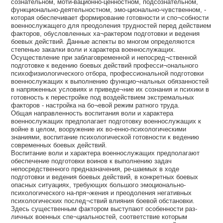
сознательном, моти-вационно-ценностном, подсознательном,
функционально-деятельностном, эмо-ционально-чувственном, -
которая обеспечивает формирование готовности и спо¬собности
военнослужащего для преодоления трудностей перед действием
факторов, обусловленных ха¬рактером подготовки и ведения
боевых действий. Данные аспекты во многом определяются
степенью закалки воли и характера военнослужащих.
Осуществление при заблаговременной и непосред¬ственной
подготовке к ведению боевых действий професси¬онального
психофизиологического отбора, профессиональной подготовки
военнослужащих к выполнению функцио¬нальных обязанностей
в напряженных условиях и приведе¬ние их сознания и психики в
готовность к перестройке под воздействием экстремальных
факторов - настройка на бо¬евой режим ратного труда.
Общая направленность воспитания воли и характера
военнослужащих предполагает подготовку военнослужащих к
войне в целом, вооружение их во-енно-психологическими
знаниями, воспитание психологической готовности к ведению
современных боевых действий.
Воспитание воли и характера военнослужащих предполагают
обеспечение подготовки воинов к выполнению задач
непосредственного предназначения, ре-шаемых в ходе
подготовки и ведения боевых действий, в конкретных боевых
опасных ситуациях, требующих большого эмоционально-
психологического на-пря¬жения и преодоления негативных
психологических послед¬ствий влияния боевой обстановки.
Здесь существенным фактором выступают особенности раз-
личных военных спе¬циальностей, соответствие которым