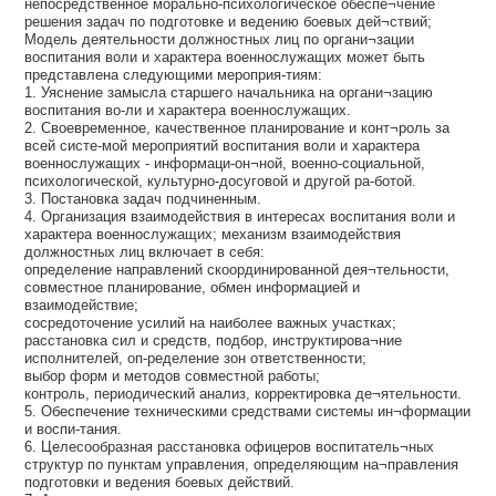
непосредственное морально-психологическое обеспе¬чение
решения задач по подготовке и ведению боевых дей¬ствий;
Модель деятельности должностных лиц по органи¬зации
воспитания воли и характера военнослужащих может быть
представлена следующими мероприя-тиям:
1. Уяснение замысла старшего начальника на органи¬зацию
воспитания во-ли и характера военнослужащих.
2. Своевременное, качественное планирование и конт¬роль за
всей систе-мой мероприятий воспитания воли и характера
военнослужащих - информаци-он¬ной, военно-социальной,
психологической, культурно-досуговой и другой ра-ботой.
3. Постановка задач подчиненным.
4. Организация взаимодействия в интересах воспитания воли и
характера военнослужащих; механизм взаимодействия
должностных лиц включает в себя:
определение направлений скоординированной дея¬тельности,
совместное планирование, обмен информацией и
взаимодействие;
сосредоточение усилий на наиболее важных участках;
расстановка сил и средств, подбор, инструктирова¬ние
исполнителей, оп-ределение зон ответственности;
выбор форм и методов совместной работы;
контроль, периодический анализ, корректировка де¬ятельности.
5. Обеспечение техническими средствами системы ин¬формации
и воспи-тания.
6. Целесообразная расстановка офицеров воспитатель¬ных
структур по пунктам управления, определяющим на¬правления
подготовки и ведения боевых действий.