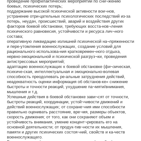
проведение профилактических мероприятий по сни¬жению
боевых, психических потерь;
поддержание высокой психической активности вои¬нов,
устранение отри-цательных психологических последствий из-за
потерь, неудач, происшествий, аварий и воздействия других
факторов боевой обстановки, требующих восста-нов¬ления
психического равновесия, устойчивости и ресурса лич¬ного
состава;
оперативную ликвидацию излишней психической на¬пряженности
и пере-утомления военнослужащих, создание условий для
рационального использова-ния кратковремен¬ного отдыха,
нервно-эмоциональной и психической разгруз¬ки, проведения
антистрессовых мероприятий;
адаптацию военнослужащих к боевой обстановке (фи¬зическая,
психиче-ская, интеллектуальная и эмоционально-волевая
способность преодолевать ре-альные затруднения действий,
неадекватность оценки информация об обстанов-ке» снижение
быстроты и точности реакций, ухудшение па¬мяти/внимания,
мышления и т.д.
Успешные действия в боевой обстановке зави¬сят от точности,
быстроты реакций, координации, устой¬чивости движений и
действий военнослужащих; от сохране¬ния ими способности
правильно оценивать расстояние, вре¬мя, размеры объектов,
скорость движения; от того, как они сохраняют объем и
устойчивость внимания, умение концент¬рировать его на
основной деятельности; от продук-тив¬ности их мышления,
памяти и других психических состоя¬ний, свойств и ка-честв
военнослужащего.