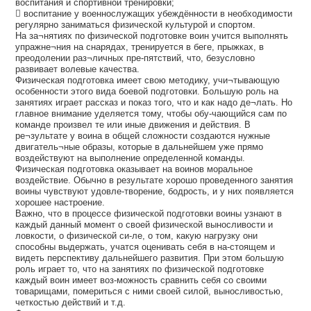
воспитания и спортивной тренировки;
 воспитание у военнослужащих убеждённости в необходимости
регулярно заниматься физической культурой и спортом.
На за¬нятиях по физической подготовке воин учится выполнять
упражне¬ния на снарядах, тренируется в беге, прыжках, в
преодолении раз¬личных пре-пятствий, что, безусловно
развивает волевые качества.
Физическая подготовка имеет свою методику, учи¬тывающую
особенности этого вида боевой подготовки. Большую роль на
занятиях играет рассказ и показ того, что и как надо де¬лать. Но
главное внимание уделяется тому, чтобы обу-чающийся сам по
команде произвел те или иные движения и действия. В
ре¬зультате у воина в общей сложности создаются нужные
двигатель¬ные образы, которые в дальнейшем уже прямо
воздействуют на выполнение определенной команды.
Физическая подготовка оказывает на воинов моральное
воздействие. Обычно в результате хорошо проведенного занятия
воины чувствуют удовле-творение, бодрость, и у них появляется
хорошее настроение.
Важно, что в процессе физической подготовки воины узнают в
каждый данный момент о своей физической выносливости и
ловкости, о физической си-ле, о том, какую нагрузку они
способны выдержать, учатся оценивать себя в на-стоящем и
видеть перспективу дальнейшего развития. При этом большую
роль играет то, что на занятиях по физической подготовке
каждый воин имеет воз-можность сравнить себя со своими
товарищами, помериться с ними своей силой, выносливостью,
четкостью действий и т.д.