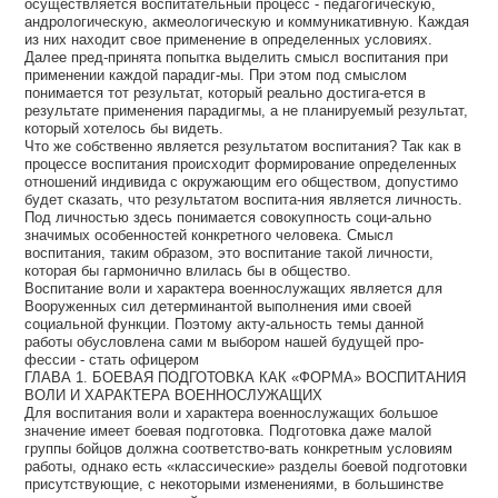
осуществляется воспитательный процесс - педагогическую,
андрологическую, акмеологическую и коммуникативную. Каждая
из них находит свое применение в определенных условиях.
Далее пред-принята попытка выделить смысл воспитания при
применении каждой парадиг-мы. При этом под смыслом
понимается тот результат, который реально достига-ется в
результате применения парадигмы, а не планируемый результат,
который хотелось бы видеть.
Что же собственно является результатом воспитания? Так как в
процессе воспитания происходит формирование определенных
отношений индивида с окружающим его обществом, допустимо
будет сказать, что результатом воспита-ния является личность.
Под личностью здесь понимается совокупность соци-ально
значимых особенностей конкретного человека. Смысл
воспитания, таким образом, это воспитание такой личности,
которая бы гармонично влилась бы в общество.
Воспитание воли и характера военнослужащих является для
Вооруженных сил детерминантой выполнения ими своей
социальной функции. Поэтому акту-альность темы данной
работы обусловлена сами м выбором нашей будущей про-
фессии - стать офицером
ГЛАВА 1. БОЕВАЯ ПОДГОТОВКА КАК «ФОРМА» ВОСПИТАНИЯ
ВОЛИ И ХАРАКТЕРА ВОЕННОСЛУЖАЩИХ
Для воспитания воли и характера военнослужащих большое
значение имеет боевая подготовка. Подготовка даже малой
группы бойцов должна соответство-вать конкретным условиям
работы, однако есть «классические» разделы боевой подготовки
присутствующие, с некоторыми изменениями, в большинстве