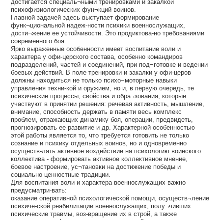
достигается специаль¬ными тренировками и закалкой
психофизиологических фун¬кций воинов.
Главной задачей здесь выступает формирование
функ¬циональной надеж-ности психики военнослужащих,
дости¬жение ее устойчивости. Это продиктова-но требованиями
современного боя.
Ярко выраженные особенности имеет воспитание воли и
характера у офи-церского состава, особенно командиров
подразделений, частей и соединений, при под¬готовке и ведении
боевых действий. В поле тренировки и закалки у офи-церов
должны находиться не только психо¬моторные навыки
управления техни-кой и оружием, но и, в первую очередь, те
психические процессы, свойства и обра¬зования, которые
участвуют в принятии решения: речевая активность, мышление,
внимание, способность держать в памяти весь комплекс
проблем, отражающих динамику боя, операции, предвидеть,
прогнозировать ее развитие и др. Характерной особенностью
этой работы является то, что требуется готовить не только
сознание и психику отдельных воинов, но и одновременно
осуществ-лять активное воздействие на психологию воинского
коллектива - формировать активное коллективное мнение,
боевое настроение, ус¬тановки на достижение победы и
социально ценностные традиции.
Для воспитания воли и характера военнослужащих важно
предусматри-вать:
оказание оперативной психологической помощи, осуществ¬ление
психиче-ской реабилитации военнослужащих, полу¬чивших
психические травмы, воз-вращение их в строй, а также