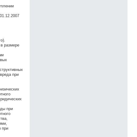
уплении
01.12.2007
о).
 в размере
ам
овых
нструктивных
 вреда при
физических
ртного
юридических
оды при
ртного
тва,
ями,
 при