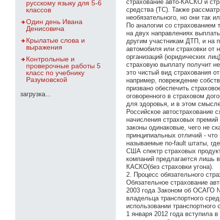
страхование авто-КАСКО и стр
русскому языку для 5-6
классов
средства (ТС). Также рассмат
необязательного, но они так ил
Один день Ивана
По аналогии со страхованием 
Денисовича
на двух направлениях выплаты
Крылатые слова и
другим участникам ДТП, и на 
выражения
автомобиля или страховки от 
организаций (юридических лиц
Контрольные и
страховую выплату получит не 
проверочные работы 5
класс по учебнику
это чистый вид страхования о
Разумовской
например, повреждение собств
призвано обеспечить страхово
загрузка...
оговоренного в страховом дог
для здоровья, и в этом смысле 
Российское автострахование с
начисления страховых премий 
законы одинаковые, чего не ск
принципиальных отличий - что
называемые no-fault штаты, гд
США спектр страховых продукт
компаний предлагается лишь в
КАСКО(без страховки угона).
2. Процесс обязательного стр
Обязательное страхование авт
2003 года Законом об ОСАГО №
владельца транспортного сред
использовании транспортного 
1 января 2012 года вступила в