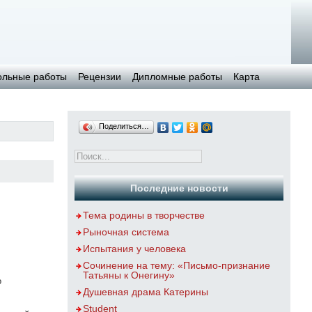
ольные работы
Рецензии
Дипломные работы
Карта
Поделиться…
Последние новости
Тема родины в творчестве
Рыночная система
Испытания у человека
Сочинение на тему: «Письмо-признание
Татьяны к Онегину»
о
Душевная драма Катерины
Student