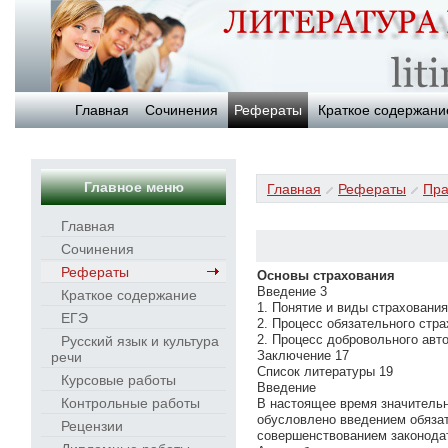
Главная
Сочинения
Рефераты
Краткое содержани
Главное меню
Главная
Рефераты
Пра
Главная
Сочинения
Рефераты
Основы страхования
Введение 3
Краткое содержание
1. Понятие и виды страховани
ЕГЭ
2. Процесс обязательного стр
2. Процесс добровольного авт
Русский язык и культура
Заключение 17
речи
Список литературы 19
Курсовые работы
Введение
Контрольные работы
В настоящее время значительн
обусловлено введением обязат
Рецензии
совершенствованием законодат