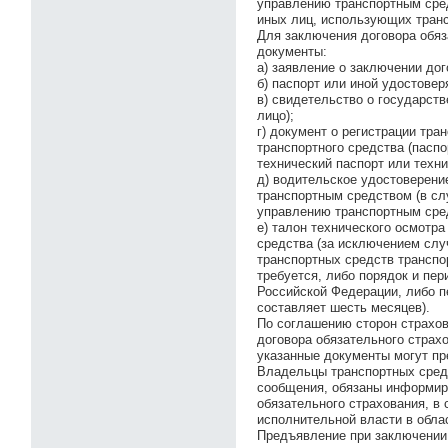
управлению транспортным сред
иных лиц, использующих транс
Для заключения договора обя
документы:
а) заявление о заключении дог
б) паспорт или иной удостове
в) свидетельство о государст
лицо);
г) документ о регистрации тр
транспортного средства (паспо
технический паспорт или техн
д) водительское удостоверени
транспортным средством (в слу
управлению транспортным сре
е) талон технического осмотра
средства (за исключением слу
транспортных средств транспо
требуется, либо порядок и пе
Российской Федерации, либо п
составляет шесть месяцев).
По соглашению сторон страхов
договора обязательного страх
указанные документы могут пр
Владельцы транспортных сред
сообщения, обязаны информиро
обязательного страхования, в
исполнительной власти в обла
Предъявление при заключении 