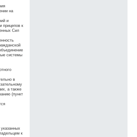
ния
ении на
ний и
и прицепов к
женных Сил
енность
ражданской
 объединение
ные системы
ртного
тельно в
язательному
их, а также
ванию (пункт
тся
 указанных
владельцем к