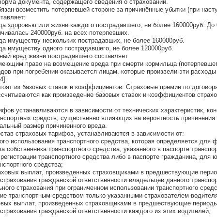
форма документа, содержащего сведения о страховании.
язан возместить потерпевшей стороне за причинённые убытки (при наст
ставляет:
а здоровью или жизни каждого пострадавшего, не более 160000руб. До 
чивалась 240000руб. на всех потерпевших.
а имуществу нескольких пострадавших, не более 160000руб.
а имуществу одного пострадавшего, не более 120000руб.
ный вред жизни пострадавшего составляет
имеющим право на возмещение вреда при смерти кормильца (потерпевшег
ов при погребении оказывается лицам, которые произвели эти расходы
4].
оят из базовых ставок и коэффициентов. Страховые премии по договор
ссчитываются как произведение базовых ставок и коэффициентов страх
ифов устанавливаются в зависимости от технических характеристик, ко
анспортных средств, существенно влияющих на вероятность причинения
иальный размер причиненного вреда.
тав страховых тарифов, устанавливаются в зависимости от:
ого использования транспортного средства, которая определяется для 
а собственника транспортного средства, указанного в паспорте транспо
 регистрации транспортного средства либо в паспорте гражданина, для 
анспортного средства;
раховых выплат, произведенных страховщиками в предшествующие пери
страхования гражданской ответственности владельцев данного транспо
ьного страхования при ограниченном использовании транспортного средс
е транспортным средством только указанными страхователем водител
ховых выплат, произведенных страховщиками в предшествующие периоды
страхования гражданской ответственности каждого из этих водителей;