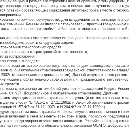
оящей вещью и размер его страховки нельзя сравнить с тем ущербом, 
у транспортного средства в результате несчастного случая или злого у
тся главной составляющей содержания автотранспорта вместе с техоб
 операциями.
хование - огромное преимущество для владельцев автотранспортных ср
ших сомнений. Кем бы ни являлся страхователь: простым гражданином
 одна - страхование автомобиля избавляет от множества неприятностей 
ью данной работы является изучение процесса страхования транспортны
ли необходимо решить следующие задачи:
страхования транспортных средств;
го страхования автогражданской ответственности;
го автострахования.
 транспортных средств
сы по теме автострахование регулируются рядом законодательных акто
акон об обязательном страховании гражданской ответственности владе
.2002г. (с изменениями и дополнениями). Данный документ четко реглам
кие моменты обязательного страхования т.н. гражданской ответственнос
ых средств.
по теме страхование автомобилей уделяет и Гражданский Кодекс Росси
ние, Ст. 927. Добровольное и обязательное страхование). Другими
ламентирующими вопросы страхования в целом (и автострахования, в ча
 деятельности № 4015-1 от 27.11.1992г. и Закон об организации страхов
онов N 157-ФЗ от 31.12.1997г. и N 204-ФЗ от 20.11.1999 г.).
дусмотрены три вида страхования риска: имущественное, личное и гра
ание включает в себя элементы всех трех видов, поскольку предполагае
 так и вреда здоровью участников инцидента. Российское автострахов
ить на три категории: это обязательное страхование ОСАГО, добровольн