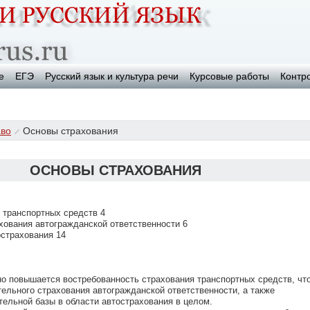
е
ЕГЭ
Русский язык и культура речи
Курсовые работы
Контр
во
Основы страхования
ОСНОВЫ СТРАХОВАНИЯ
я транспортных средств 4
ахования автогражданской ответственности 6
острахования 14
о повышается востребованность страхования транспортных средств, чт
ельного страхования автогражданской ответственности, а также
ельной базы в области автострахования в целом.