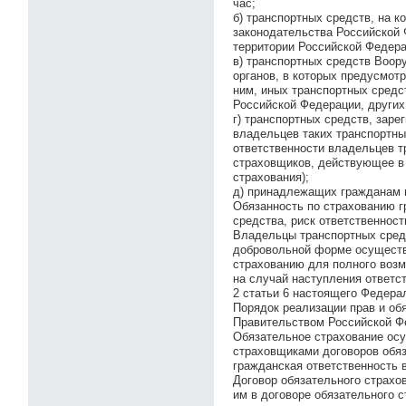
час;
б) транспортных средств, на 
законодательства Российской 
территории Российской Федера
в) транспортных средств Воор
органов, в которых предусмот
ним, иных транспортных средс
Российской Федерации, других
г) транспортных средств, заре
владельцев таких транспортны
ответственности владельцев т
страховщиков, действующее в
страхования);
д) принадлежащих гражданам п
Обязанность по страхованию г
средства, риск ответственност
Владельцы транспортных средс
добровольной форме осуществ
страхованию для полного возм
на случай наступления ответс
2 статьи 6 настоящего Федерал
Порядок реализации прав и об
Правительством Российской Фе
Обязательное страхование ос
страховщиками договоров обяз
гражданская ответственность в
Договор обязательного страхо
им в договоре обязательного 