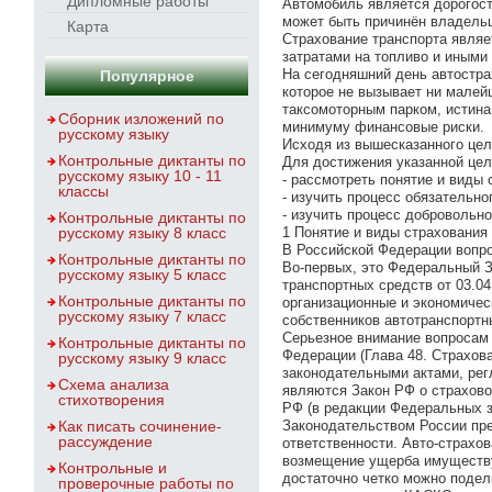
Дипломные работы
Автомобиль является дорогост
может быть причинён владельц
Карта
Страхование транспорта являе
затратами на топливо и иными
На сегодняшний день автостра
Популярное
которое не вызывает ни малей
таксомоторным парком, истина
Сборник изложений по
минимуму финансовые риски.
русскому языку
Исходя из вышесказанного цел
Контрольные диктанты по
Для достижения указанной це
русскому языку 10 - 11
- рассмотреть понятие и виды 
классы
- изучить процесс обязательно
- изучить процесс добровольно
Контрольные диктанты по
русскому языку 8 класс
1 Понятие и виды страхования
В Российской Федерации вопро
Контрольные диктанты по
Во-первых, это Федеральный З
русскому языку 5 класс
транспортных средств от 03.04
Контрольные диктанты по
организационные и экономичес
русскому языку 7 класс
собственников автотранспортн
Серьезное внимание вопросам 
Контрольные диктанты по
Федерации (Глава 48. Страхова
русскому языку 9 класс
законодательными актами, рег
Схема анализа
являются Закон РФ о страховой
стихотворения
РФ (в редакции Федеральных зак
Как писать сочинение-
Законодательством России пре
рассуждение
ответственности. Авто-страхов
возмещение ущерба имуществу,
Контрольные и
достаточно четко можно подел
проверочные работы по