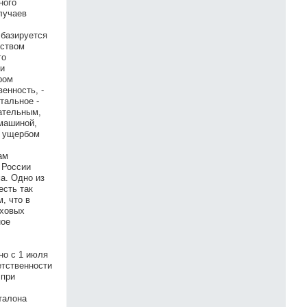
ного
лучаев
 базируется
дством
го
 и
ром
енность, -
тальное -
ательным,
 машиной,
с ущербом
ам
 России
а. Одно из
есть так
, что в
аховых
ное
но с 1 июля
етственности
 при
талона