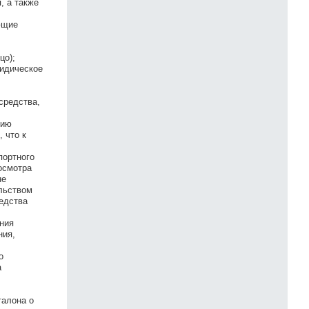
, а также
ющие
цо);
ридическое
средства,
нию
 что к
портного
осмотра
не
льством
редства
ния
ния,
о
а
талона о