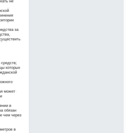
кать не
нской
чинения
ритории
редства за
дства,
осуществить
 средств;
ьцы которых
ажданской
рожного
ая может
ии
ении в
ва обязан
е чем через
ометров в