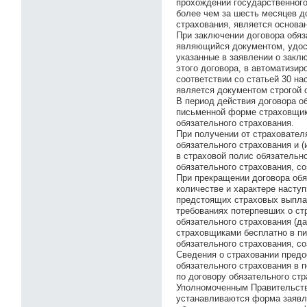
прохождении государственного
более чем за шесть месяцев д
страхования, является основа
При заключении договора обяз
являющийся документом, удос
указанные в заявлении о закл
этого договора, в автоматизи
соответствии со статьей 30 н
является документом строгой от
В период действия договора о
письменной форме страховщику
обязательного страхования.
При получении от страховател
обязательного страхования и 
в страховой полис обязательн
обязательного страхования, с
При прекращении договора обя
количестве и характере насту
предстоящих страховых выпла
требованиях потерпевших о ст
обязательного страхования (д
страховщиками бесплатно в п
обязательного страхования, с
Сведения о страховании пред
обязательного страхования в
по договору обязательного стр
Уполномоченным Правительств
устанавливаются форма заявле