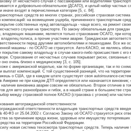
аховку от несчастного случая с пассажирами или водителями транспорт
ривается и добровольно-обязательное (ДСАГО), и целый набор частных с
и иначе входят в перечисленные категории [5, с. 84].
транспортных средств во многих странах, российская страховая система
 компенсаций: на возмещение ущерба, причиненного транспортным сре
покрытие собственных нужд автовладельца - чаще всего, на ремонт свое
несчастного случая на транспорте. По закону обязательным для граждан
), владеющих машинами, является только страхование ОСАГО, при кото
владелец полиса, а прочие участники аварии. Гражданская автоответств
тветственности перед другими автолюбителями и пешеходами. Все же ос
енной машины - по ОСАГО не страхуется. Авто-КАСКО, не являясь обяз
е покрытие самому владельцу в случае какого-либо происшествия с его
оворе. Страхование от несчастных случаев покрывает риски, связанные 
оно очень близко к медицинскому [3, с. 105].
хоже с американской моделью, как по форме организации, так и по схем
и выплат компенсаций. С той существенной разницей, что на территории
ажешь о США, где в каждом штате существует своя autoinsurance-систем
 в Америке не при каждом ДТП определяется или назначается виновник; 
е наличие виновника аварии совсем не обязательно. Второе отличие в том
ов для авто разнообразен и гибок, а в нашей стране в большинстве стр
ыбор между страховкой полное КАСКО (страховка с угоном) или частич
ахования автогражданской ответственности
огражданской ответственности владельцев транспортных средств введе
 40-ФЗ от 25.04.2002 г. Согласно Закону об ОСАГО страхуется риск отв
ства за причинение вреда жизни, здоровью или имуществу потерпевших
средства на территории Российской Федерации.
 силу новая система техосмотра транспортных средств. Теперь наличие 