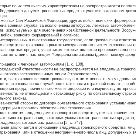
которые по их техническим характеристикам не распространяются положе
Федерации о допуске транспортных средств к участию в дорожном движ
ции;
уженных Сил Российской Федерации, других войск, воинских формирова
рена военная служба, за исключением автобусов, легковых автомобилей 
тв, используемых для обеспечения хозяйственной деятельности Воору
 войск, воинских формирований и органов;
гистрированных в иностранных государствах, если гражданская ответств
х средств застрахована в рамках международных систем страхования г
ранспортных средств, участником которых является профессиональное
 соответствии с настоящим Федеральным законом (далее - международ
рицепов к легковым автомобилям [1, с. 138].
ражданской ответственности не распространяется на владельца транспо
и которого застрахован иным лицом (страхователем).
тв, застраховавшие свою гражданскую ответственность могут дополни
лять страхование на случай недостаточности страховой выплаты по об
ещения вреда, причиненного жизни, здоровью или имуществу потерпевш
твенности, не относящейся к страховому риску по обязательному страхо
ьного закона).
язанностей сторон по договору обязательного страхования устанавливае
дерации в правилах обязательного страхования.
уществляется владельцами транспортных средств путем заключения со
ательного страхования, в которых указываются транспортные средства,
ладельцев которых застрахована [3, с. 247].
вания заключается в отношении владельца транспортного средства, лиц,
страхования, или в отношении неограниченного числа лиц, допущенных 