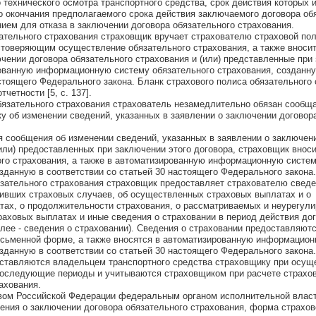
 технического осмотра транспортного средства, срок действия которых 
о окончания предполагаемого срока действия заключаемого договора об
нием для отказа в заключении договора обязательного страхования.
ательного страхования страховщик вручает страхователю страховой пол
товеряющим осуществление обязательного страхования, а также вносит
ючении договора обязательного страхования и (или) представленные при
рованную информационную систему обязательного страхования, созданн
астоящего Федерального закона. Бланк страхового полиса обязательного
четности [5, с. 137].
бязательного страхования страхователь незамедлительно обязан сообща
 об изменении сведений, указанных в заявлении о заключении договор
я сообщения об изменении сведений, указанных в заявлении о заключен
(или) предоставленных при заключении этого договора, страховщик внос
ого страхования, а также в автоматизированную информационную систе
озданную в соответствии со статьей 30 настоящего Федерального закона.
зательного страхования страховщик предоставляет страхователю сведе
пивших страховых случаев, об осуществленных страховых выплатах и о
тах, о продолжительности страхования, о рассматриваемых и неурегул
раховых выплатах и иные сведения о страховании в период действия до
алее - сведения о страховании). Сведения о страховании предоставляют
исьменной форме, а также вносятся в автоматизированную информацио
озданную в соответствии со статьей 30 настоящего Федерального закона.
оставляются владельцем транспортного средства страховщику при осущ
 последующие периоды и учитываются страховщиком при расчете страхо
ахования.
ом Российской Федерации федеральным органом исполнительной влас
ния о заключении договора обязательного страхования, форма страхов