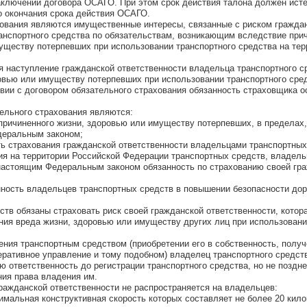
аключении договора ОСАГО. При этом срок действия талона должен исте
о окончания срока действия ОСАГО.
хования являются имущественные интересы, связанные с риском гражда
анспортного средства по обязательствам, возникающим вследствие при
уществу потерпевших при использовании транспортного средства на тер
 наступление гражданской ответственности владельца транспортного с
овью или имуществу потерпевших при использовании транспортного сре
твии с договором обязательного страхования обязанность страховщика 
ельного страхования являются:
 причиненного жизни, здоровью или имуществу потерпевших, в пределах,
деральным законом;
ть страхования гражданской ответственности владельцами транспортных
ия на территории Российской Федерации транспортных средств, владел
настоящим Федеральным законом обязанность по страхованию своей гр
нность владельцев транспортных средств в повышении безопасности до
тв обязаны страховать риск своей гражданской ответственности, котор
ния вреда жизни, здоровью или имуществу других лиц при использован
ения транспортным средством (приобретении его в собственность, получ
еративное управление и тому подобном) владелец транспортного средст
 ответственность до регистрации транспортного средства, но не поздне
ния права владения им.
ражданской ответственности не распространяется на владельцев:
симальная конструктивная скорость которых составляет не более 20 кил