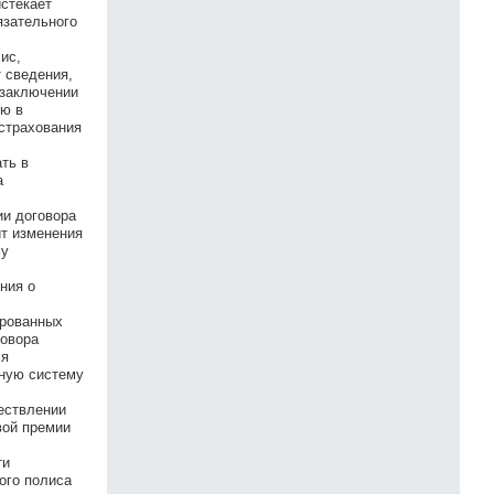
истекает
язательного
ис,
 сведения,
 заключении
ую в
 страхования
ть в
а
ии договора
ит изменения
му
ния о
ированных
говора
ся
нную систему
ествлении
вой премии
ти
ого полиса