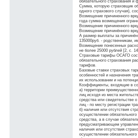
обязательного страхования и 
Сумма, которую страховщик об
одного страхового случая), со
Возмещение причиненного вред
года сумма возмещения ограни
Возмещение причиненного вред
Возмещение причинённого вред
А размер выплаты за причинён
135000руб. - родственникам, 
Возмещение понесенных расход
не более 25000 рублей [2, с. 14
Страховые тарифы ОСАГО сост
обязательного страхования ра
тарифов.
Базовые ставки страховых тар
особенностей и назначения тр
их использовании и на потенц
Коэффициенты, входящие в сос
а) территории преимущественн
лиц исходя из места жительств
средства или свидетельстве о
лиц - по месту регистрации тр
б) наличия или отсутствия ст
осуществлении обязательного 
средства, а в случае обязател
предусматривающем управлени
наличия или отсутствия стра
осуществлении обязательного 