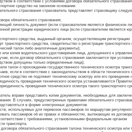
ством в соответствии с условиями договора обязательного страхования
портное средство на законном основании.
зательного страхования страхователь представляет страховщику следу
овора обязательного страхования;
ряющий личность документ (если страхователем является физическое ли
венной регистрации юридического лица (если страхователем является ю
анспортного средства, выданный органом, осуществляющим регистрацию
рт транспортного средства, свидетельство о регистрации транспортного 
ический талон либо аналогичные документы);
е или копия водительского удостоверения лица, допущенного к управле
чае, если договор обязательного страхования заключается при условии,
дством допущены только определенные лица);
 или талон о прохождении государственного технического осмотра транс
чаев, если в соответствии с законодательством в области технического 
ртное средство не подлежит техническому осмотру или его проведение 
риодичность проведения технического осмотра устанавливаются Правите
ериодичность проведения технического осмотра такого транспортного с
атель вправе представить копии документов, необходимых для заключе
ования. В случаях, предусмотренных правилами обязательного страхова
едставляться в форме электронных документов.
ств, используемых для перевозок пассажиров по маршрутам регулярног
вать пассажиров об их правах и обязанностях, вытекающих из договор
 соответствии с требованиями, установленными федеральным органом
сти транспорта.
договора обязательного страхования талона технического осмотра или 