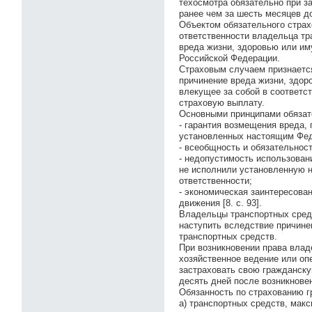
техосмотра обязательно при з
ранее чем за шесть месяцев д
Объектом обязательного стра
ответственности владельца тр
вреда жизни, здоровью или им
Российской Федерации.
Страховым случаем признается
причинение вреда жизни, здор
влекущее за собой в соответс
страховую выплату.
Основными принципами обязат
- гарантия возмещения вреда,
установленных настоящим Фе
- всеобщность и обязательнос
- недопустимость использован
не исполнили установленную 
ответственности;
- экономическая заинтересова
движения [8. с. 93].
Владельцы транспортных средс
наступить вследствие причине
транспортных средств.
При возникновении права влад
хозяйственное ведение или оп
застраховать свою гражданскую
десять дней после возникнове
Обязанность по страхованию г
а) транспортных средств, мак