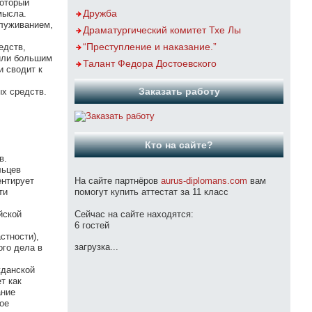
который
Дружба
мысла.
служиванием,
Драматургический комитет Тхе Лы
“Преступление и наказание.”
едств,
 или большим
Талант Федора Достоевского
и сводит к
Заказать работу
х средств.
Кто на сайте?
в.
льцев
ентирует
На сайте партнёров
aurus-diplomans.com
вам
ти
помогут купить аттестат за 11 класс
йской
Сейчас на сайте находятся:
6 гостей
стности),
загрузка...
ого дела в
жданской
т как
ание
ое