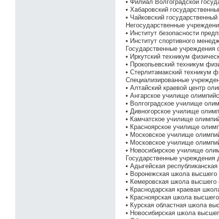
• Филиал Волгоградской госуд
• Хабаровский государственны
• Чайковский государственный
Негосударственные учреждени
• Институт безопасности пред
• Институт спортивного менед
Государственные учреждения 
• Иркутский техникум физичес
• Прокопьевский техникум физ
• Стерлитамакский техникум ф
Специализированные учрежден
• Алтайский краевой центр ол
• Ангарское училище олимпийс
• Волгоградское училище олим
• Дивногорское училище олимп
• Камчатское училище олимпий
• Красноярское училище олимп
• Московское училище олимпи
• Московское училище олимпи
• Новосибирское училище олим
Государственные учреждения 
• Адыгейская республиканская
• Воронежская школа высшего 
• Кемеровская школа высшего 
• Краснодарская краевая школ
• Красноярская школа высшего
• Курская областная школа вы
• Новосибирская школа высшег