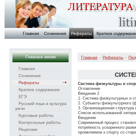
Главная
Сочинения
Рефераты
Краткое содержани
Главное меню
Главная
Рефераты
Пед
Главная
СИСТЕ
Сочинения
Рефераты
Система физкультуры и спор
Оглавление
Краткое содержание
Введение 2
ЕГЭ
1. Система физкультурных и с
2. Субъекты физкультурного (
Русский язык и культура
3. Организационная структура
речи
Список использованной литера
Курсовые работы
Введение
Контрольные работы
Современный процесс становл
потребность ускоренного разв
Рецензии
проявляемое к спорту со сторо