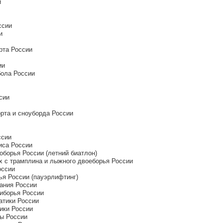
и
ссии
и
рта России
ии
бола России
сии
рта и сноуборда России
ссии
иса России
оборья России (летний биатлон)
х с трамплина и лыжного двоеборья России
оссии
ья России (пауэрлифтинг)
ания России
иборья России
атики России
ики России
бы России