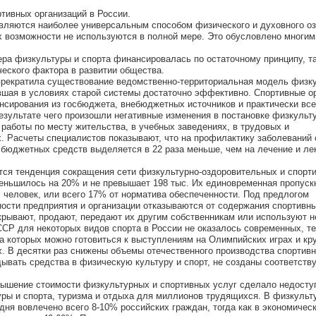
тивных организаций в России.
являются наиболее универсальным способом физического и духовного о
их возможности не используются в полной мере. Это обусловлено многим
ра физкультуры и спорта финансировалась по остаточному принципу, та
еского фактора в развитии общества.
прекратила существование ведомственно-территориальная модель физку
вшая в условиях старой системы достаточно эффективно. Спортивные о
сирования из госбюджета, внебюджетных источников и практически все
езультате чего произошли негативные изменения в постановке физкульт
 работы по месту жительства, в учебных заведениях, в трудовых и
. Расчеты специалистов показывают, что на профилактику заболеваний
 бюджетных средств выделяется в 22 раза меньше, чем на лечение и ле
ается тенденция сокращения сети физкультурно-оздоровительных и спорт
еньшилось на 20% и не превышает 198 тыс. Их единовременная пропуск
. человек, или всего 17% от норматива обеспеченности. Под предлогом
ости предприятия и организации отказываются от содержания спортивны
крывают, продают, передают их другим собственникам или используют н
СР для некоторых видов спорта в России не оказалось современных, т
а которых можно готовиться к выступлениям на Олимпийских играх и к
 В десятки раз снижены объемы отечественного производства спортивн
дывать средства в физическую культуру и спорт, не созданы соответст
вышение стоимости физкультурных и спортивных услуг сделало недост
ры и спорта, туризма и отдыха для миллионов трудящихся. В физкульт
дня вовлечено всего 8-10% российских граждан, тогда как в экономичес