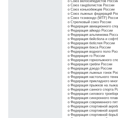
o Союз велосипедистов Росси
o Союз гандболистов России
o Союз конькобежцев России
o Союз лыжных федераций Ро
o Союз тхэквондо (WTF) Росси
o Стрелковый союз России
o Федерация авиационного спо
o Федерация айкидо России
o Федерация альпинизма Росс
o Федерация бейсбола и софт
o Федерация бобслея России
o Федерация бокса России
o Федерация водного поло Рос
o Федерация го России
o Федерация горнолыжного спо
o Федерация гребли России
o Федерация дзюдо России
o Федерация лыжных гонок Ро
o Федерация настольного тенн
o Федерация прикладного мног
o Федерация прыжков на лыжа
o Федерация санного спорта Р
o Федерация силового троебор
o Федерация синхронного плав
o Федерация современного пят
o Федерация спортивной акроб
o Федерация спортивной аэроб
o Федерация спортивной борь