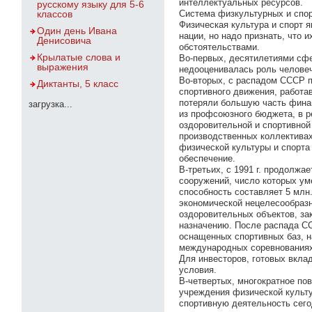
интеллектуальных ресурсов.
русскому языку для 5-6
классов
Система физкультурных и спор
Физическая культура и спорт 
Один день Ивана
нации, но надо признать, что 
Денисовича
обстоятельствами.
Крылатые слова и
Во-первых, десятилетиями сфе
выражения
недооценивалась роль человеч
Во-вторых, с распадом СССР 
Диктанты, 5 класс
спортивного движения, работа
потеряли большую часть финан
загрузка...
из профсоюзного бюджета, в р
оздоровительной и спортивной
производственных коллективах
физической культуры и спорта
обеспечение.
В-третьих, с 1991 г. продолж
сооружений, число которых ум
способность составляет 5 млн
экономической нецелесообразн
оздоровительных объектов, за
назначению. После распада СС
оснащенных спортивных баз, н
международных соревнованиях.
Для инвесторов, готовых вкла
условия.
В-четвертых, многократное по
учреждения физической культу
спортивную деятельность сего