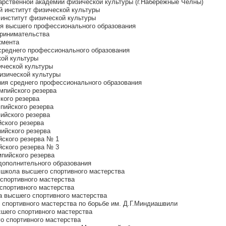
арственной академии физической культуры (г.Набережные Челны)
й институт физической культуры
 институт физической культуры
я высшего профессионального образования
принимательства
жмента
среднего профессионального образования
кой культуры
ической культуры
изической культуры
ия среднего профессионального образования
импийского резерва
кого резерва
пийского резерва
ийского резерва
ского резерва
ийского резерва
йского резерва № 1
йского резерва № 3
пийского резерва
дополнительного образования
 школа высшего спортивного мастерства
спортивного мастерства
спортивного мастерства
а высшего спортивного мастерства
 спортивного мастерства по борьбе им. Д.Г.Миндиашвили
сшего спортивного мастерства
о спортивного мастерства