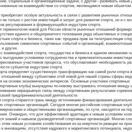
кие, социальные и организационные задачи, с другой - развивать новые
снованные на взаимодействии со спортом, являющимся новым объектом
 приобретает особую актуальность в связи с развитием рыночных отнош
о не только с ростом инвестиций и затрат для развития спорта, но и с 
ов регулирования в формирующейся индустрии спорта.
я терминология новой для России области рыночных отношений формир
сутствия единого и общепринятого толкования ряда объективных и спец
тыке спорта и бизнеса, таких как: продажа прав на телетрансляции спо
ользование символики спортивных событий и организаций, взаимоотноше
 и других.
с взаимодействия спорта, государства и бизнеса в едином механизме ч
а с выгодными условиями сотрудничества и привлекательными инвестиц
ересованных участников процесса, что обуславливает необходимость ра
ости субъектов индустрии спорта.
орта определяет существенную трансформацию как самой роли спорта 
х отношений между субъектами этой новой для нашей страны сферы вед
я на основе экономических интересов. Основные участники спортивных
портивные клубы) вынуждены по-новому выстраивать отношения между с
внимание неразрывную связь между спортивными результатами соревно
своей предпринимательской деятельности.
и спорта стирается грань между источниками финансирования деятельн
х спортивных организаций. Сегодня многие российские спортивные клуб
ерческими и общественными организациями, по сути, находятся на по
ния. Очевидно, что для эффективной адаптации к новым условиям хоз
я знаний и навыков руководителей спортивных организаций. Многие сп
к этим новым условиям хозяйствования из-за инертности реакции на пр
к инновациям, отсутствия кадрового и маркетингового потенциала, недо