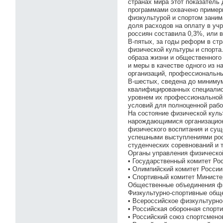
странах мира этот показатель
программами охвачено примерн
физкультурой и спортом заним
доля расходов на оплату в уч
россиян составила 0,3%, или в
В-пятых, за годы реформ в стр
физической культуры и спорт
образа жизни и общественного
и меры в качестве одного из 
организаций, профессиональны
В-шестых, сведена до минимум
квалифицированных специалист
уровнем их профессиональной 
условий для полноценной рабо
На состояние физической куль
нарождающимися организацио
физического воспитания и сущ
успешными выступлениями рос
студенческих соревнований и т
Органы управления физической
• Государственный комитет Ро
• Олимпийский комитет России
• Спортивный комитет Минист
Общественные объединения фи
Физкультурно-спортивные общ
• Всероссийское физкультурно
• Российская оборонная спорт
• Российский союз спортсмено