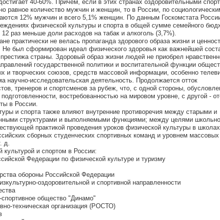
 достигает 40-60%. Причем, если в этих странах оздоровительными спор
о равное количество мужчин и женщин, то в России, по социологически
аются 12% мужчин и всего 5,1% женщин. По данным Госкомстата России,
реждениях физической культуры и спорта в общей сумме семейного бюд
 12 раз меньше доли расходов на табак и алкоголь (3,7%).
ане практически не велась пропаганда здорового образа жизни и ценнос
а. Не был сформирован идеал физического здоровья как важнейшей сос
 престижа страны. Здоровый образ жизни людей не приобрел нравственн
направлений государственной политики и воспитательной функции общес
х и творческих союзов, средств массовой информации, особенно телев
а научно-исследовательская деятельность. Продолжается отток
ов, тренеров и спортсменов за рубеж, что, с одной стороны, обусловл
подготовленности, востребованностью на мировом уровне, с другой - о
ты в России.
туры и спорта также влияют внутренние противоречия между старыми и
нными структурами и выполняемыми функциями; между целями школьно
ествующей практикой проведения уроков физической культуры в школа
сийских сборных студенческих спортивных команд и уровнем массовых
. д.
 культурой и спортом в России:
ссийской Федерации по физической культуре и туризму
ерства обороны Российской Федерации
зкультурно-оздоровительной и спортивной направленности
ества
-спортивное общество "Динамо"
ивно-техническая организация (РОСТО)
в