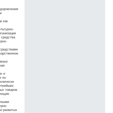
здоровления
и
к как
льтурно-
рганизации
 средства
урно-
 средствами
карственное
ивных
ная
х и
е по
ехнически
рупнейших
ых товаров.
вующие
упными
урно-
ки развитых