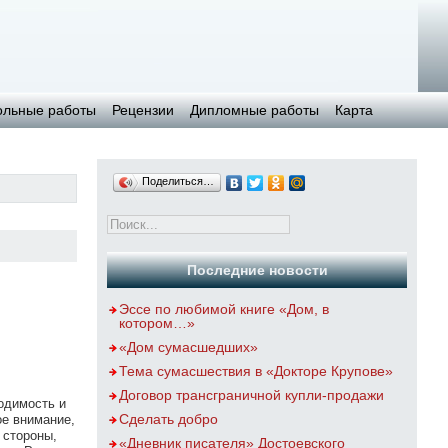
ольные работы
Рецензии
Дипломные работы
Карта
Поделиться…
Последние новости
Эссе по любимой книге «Дом, в
котором…»
«Дом сумасшедших»
Тема сумасшествия в «Докторе Крупове»
Договор трансграничной купли-продажи
одимость и
Сделать добро
ое внимание,
 стороны,
«Дневник писателя» Достоевского