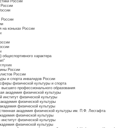
стики России
 России
России
 России
ии
я на коньках России
и
России
оссии
и
) общеспортивного характера
мп"
 глухих
цины России
алистов России
уры и спорта инвалидов России
сферы физической культуры и спорта
я высшего профессионального образования
ная академия физической культуры
й институт физической культуры
 академия физической культуры
 академия физической культуры
рственная академия физической культуры им. П.Ф. Лесгафта
академия физической культуры
 институт физической культуры
академия физической культуры