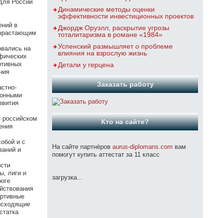
 для России
Динамические методы оценки
эффективности инвестиционных проектов
ений в
Джордж Оруэлл, раскрытие угрозы
возрастающим
тоталитаризма в романе «1984»
Успенский размышляет о проблеме
овались на
влияния на взрослую жизнь
ифических
ртивных
Детали у герцена
ния
Заказать работу
астно-
ионными
звития
в российском
Кто на сайте?
ения
обой и с
На сайте партнёров
aurus-diplomans.com
вам
ваний и
помогут купить аттестат за 11 класс
ости
ы, лиги и
загрузка...
роге
яйствования
ортивные
оисходящие
статка