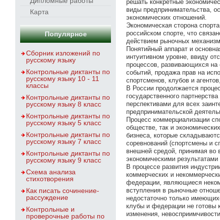
Дипломные работы
решать конкретные экономичес
виды предпринимательства, о
Карта
экономических отношений.
Экономическая сторона спорта
российском спорте, что связан
Популярное
действием рыночных механизм
Понятийный аппарат и основна
Сборник изложений по
интуитивном уровне, ввиду от
русскому языку
процессов, развивающихся на с
Контрольные диктанты по
событий, продажа прав на исп
русскому языку 10 - 11
спортсменов, клубов и агентов,
классы
В России продолжается процес
государственного партнерств
Контрольные диктанты по
русскому языку 8 класс
перспективами для всех заинт
предпринимательской деятельн
Контрольные диктанты по
Процесс коммерциализации сп
русскому языку 5 класс
обществе, так и экономически
Контрольные диктанты по
бизнеса, которые складываютс
русскому языку 7 класс
соревнований (спортсмены и с
внешней средой, принимая во 
Контрольные диктанты по
экономическими результатами 
русскому языку 9 класс
В процессе развития индустри
Схема анализа
коммерческих и некоммерчески
стихотворения
федерации, являющиеся некомм
Как писать сочинение-
вступления в рыночные отноше
рассуждение
недостаточно только имеющихс
клубы и федерации не готовы 
Контрольные и
изменения, невосприимчивости 
проверочные работы по