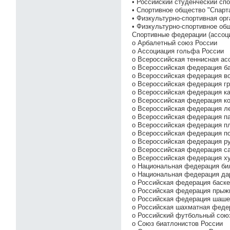
• Российский студенческий сп
• Спортивное общество "Спарт
• Физкультурно-спортивная ор
• Физкультурно-спортивное об
Спортивные федерации (ассоци
o Арбалетный союз России
o Ассоциация гольфа России
o Всероссийская теннисная ас
o Всероссийская федерация б
o Всероссийская федерация в
o Всероссийская федерация гр
o Всероссийская федерация ка
o Всероссийская федерация ко
o Всероссийская федерация ле
o Всероссийская федерация па
o Всероссийская федерация п
o Всероссийская федерация п
o Всероссийская федерация ру
o Всероссийская федерация с
o Всероссийская федерация х
o Национальная федерация би
o Национальная федерация да
o Российская федерация баск
o Российская федерация прыж
o Российская федерация шаше
o Российская шахматная феде
o Российский футбольный сою
o Союз биатлонистов России