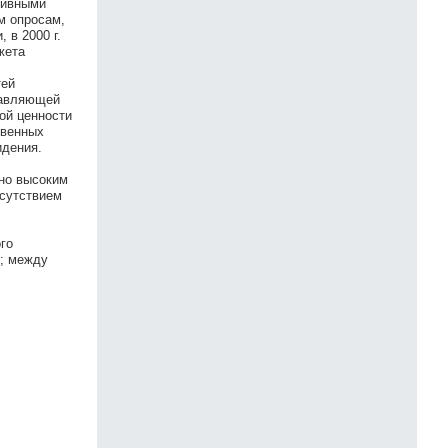
тивными
м опросам,
 в 2000 г.
жета
тей
тавляющей
ой ценности
твенных
идения.
ено высоким
тсутствием
го
х; между