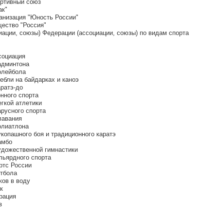
ортивный союз
ак"
ганизация "Юность России"
щество "Россия"
ации, союзы) Федерации (ассоциации, союзы) по видам спорта
социация
админтона
олейбола
ебли на байдарках и каноэ
ратэ-до
нного спорта
гкой атлетики
русного спорта
лавания
олиатлона
копашного боя и традиционного каратэ
амбо
удожественной гимнастики
льярдного спорта
ртс России
етбола
ков в воду
к
рация
з