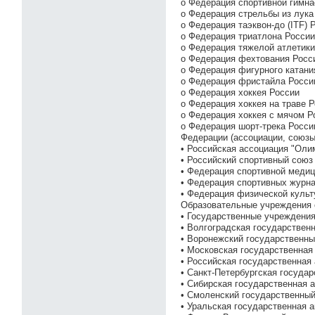
o Федерация спортивной гимна
o Федерация стрельбы из лука
o Федерация таэквон-до (ITF) 
o Федерация триатлона России
o Федерация тяжелой атлетики
o Федерация фехтования Росс
o Федерация фигурного катани
o Федерация фристайла Росси
o Федерация хоккея России
o Федерация хоккея на траве 
o Федерация хоккея с мячом Р
o Федерация шорт-трека Росси
Федерации (ассоциации, союзы
• Российская ассоциация "Оли
• Российский спортивный союз
• Федерация спортивной меди
• Федерация спортивных журн
• Федерация физической культ
Образовательные учреждения 
• Государственные учреждени
• Волгоградская государствен
• Воронежский государственны
• Московская государственная
• Российская государственная
• Санкт-Петербургская госуда
• Сибирская государственная 
• Смоленский государственный
• Уральская государственная 